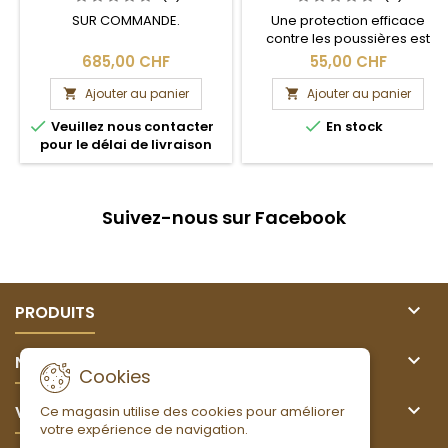
SUR COMMANDE.
Une protection efficace
contre les poussières est
indispensable, surtout lors du
685,00 CHF
55,00 CHF
ponçage.
Ajouter au panier
Ajouter au panier




Veuillez nous contacter
En stock
pour le délai de livraison
Suivez-nous sur Facebook

PRODUITS

NOTRE SOCIÉTÉ
Cookies

VOTRE COMPTE
Ce magasin utilise des cookies pour améliorer
votre expérience de navigation.