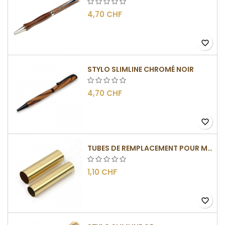
4,70 CHF
favorite_border
STYLO SLIMLINE CHROMÉ NOIR
4,70 CHF
favorite_border
TUBES DE REMPLACEMENT POUR MÉCANISME SLIMLINE
1,10 CHF
favorite_border