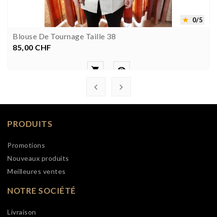
0/5

Blouse De Tournage Taille 38
85,00 CHF
Prix




PRODUITS
Promotions
Nouveaux produits
Meilleures ventes
NOTRE SOCIÉTÉ
Livraison