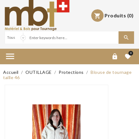
Produits
(0)



0


Accueil
OUTILLAGE
Protections
Blouse de tournage
taille 46