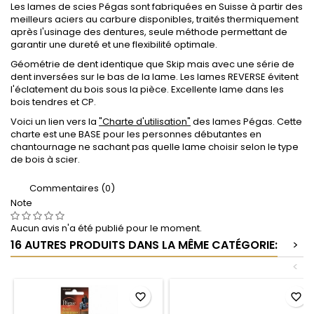
Les lames de scies Pégas sont fabriquées en Suisse à partir des
meilleurs aciers au carbure disponibles, traités thermiquement
après l'usinage des dentures, seule méthode permettant de
garantir une dureté et une flexibilité optimale.
Géométrie de dent identique que Skip mais avec une série de
dent inversées sur le bas de la lame. Les lames REVERSE évitent
l'éclatement du bois sous la pièce. Excellente lame dans les
bois tendres et CP.
Voici un lien vers la
"Charte d'utilisation"
des lames Pégas. Cette
charte est une BASE pour les personnes débutantes en
chantournage ne sachant pas quelle lame choisir selon le type
de bois à scier.
Commentaires (0)
Note
Aucun avis n'a été publié pour le moment.
16 AUTRES PRODUITS DANS LA MÊME CATÉGORIE:
>
<
favorite_border
favorite_border