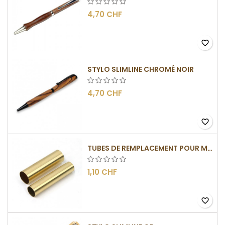
4,70 CHF
favorite_border
STYLO SLIMLINE CHROMÉ NOIR
4,70 CHF
favorite_border
TUBES DE REMPLACEMENT POUR MÉCANISME SLIMLINE
1,10 CHF
favorite_border