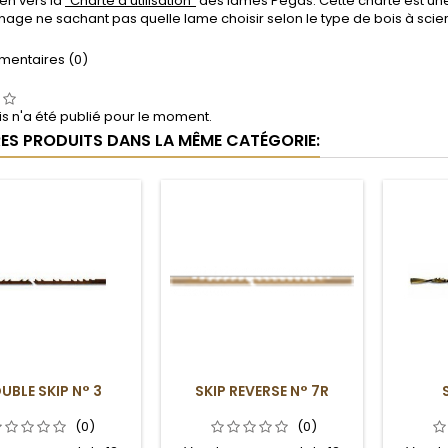
ien vers la
"Charte d'utilisation"
des lames Pégas. Cette charte est un
age ne sachant pas quelle lame choisir selon le type de bois à scier
entaires (0)
s n'a été publié pour le moment.
RES PRODUITS DANS LA MÊME CATÉGORIE:
UBLE SKIP N° 3
SKIP REVERSE N° 7R
(0)
(0)