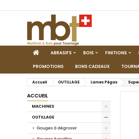
M
C
C
add_circle_outline
Vo
No
d'e
ACCUEIL
ABRASIFS
BOIS
FINITIONS
PROMOTIONS
BONS CADEAUX
TOURNA
Accueil
OUTILLAGE
Lames Pégas
Super
ACCUEIL
MACHINES
Toggle
OUTILLAGE
Toggle
Gouges à dégrossir
Toggle
Gouges à profiler