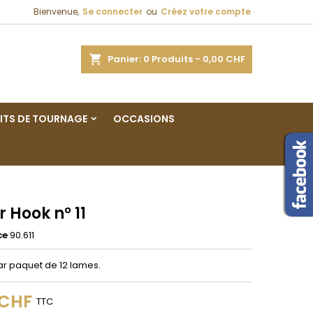
Bienvenue,
Se connecter
ou
Créez votre compte
×
×
×
ercher
Panier
0
Produits -
0,00 CHF
ITS DE TOURNAGE
OCCASIONS
n
s
 Hook n° 11
ce
90.611
r paquet de 12 lames.
 CHF
TTC