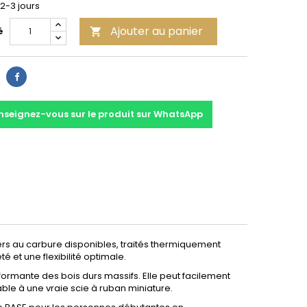
 2-3 jours
Ajouter au panier
é

Partager
nseignez-vous sur le produit sur WhatsApp
ers au carbure disponibles, traités thermiquement
 et une flexibilité optimale.
mante des bois durs massifs. Elle peut facilement
le à une vraie scie à ruban miniature.