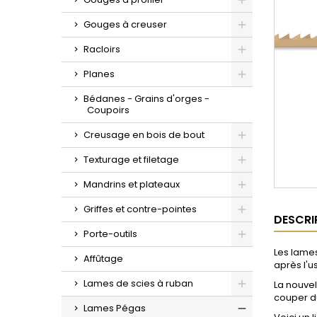
Toggle
Gouges à creuser
Toggle
Racloirs
Toggle
Planes
Toggle
Bédanes - Grains d'orges -
Coupoirs
Creusage en bois de bout
Toggle
Texturage et filetage
Toggle
Mandrins et plateaux
Toggle
Griffes et contre-pointes
DESCRI
Toggle
Porte-outils
Toggle
Les lames
Affûtage
après l'u
Lames de scies à ruban
La nouve
couper d
Toggle
Lames Pégas