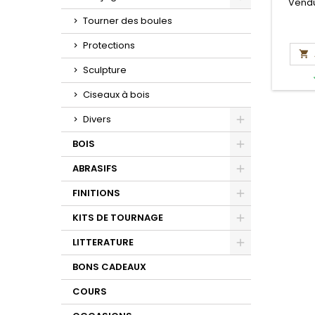
Vendu
Toggle
Tourner des boules
Protections

Sculpture
Ciseaux à bois
Divers
Toggle
BOIS
Toggle
ABRASIFS
Toggle
FINITIONS
Toggle
KITS DE TOURNAGE
Toggle
LITTERATURE
Toggle
BONS CADEAUX
COURS