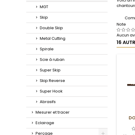
Voici un l
Toggle
chantourn
MGT
Skip
Comm
Note
Double Skip
Aucun avi
Metal Cutting
16 AUT
Spirale
Scie à ruban
Super Skip
Skip Reverse
Super Hook
Abrasifs
Mesurer et tracer
DO
Eclairage
Perçage