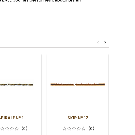
e BASE pour les personnes débutantes en
.
<
>
SPIRALE N° 1
SKIP N° 12
4 ABRAS
(0)
(0)