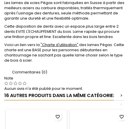
Les lames de scies Pégas sont fabriquées en Suisse à partir des
meilleurs aciers au carbure disponibles, traités thermiquement
après l'usinage des dentures, seule méthode permettant de
garantir une dureté et une flexibilité optimale.
Cette disposition de dents avec un espace plus large entre 2
dents EVITE L'ECHAUFFEMENT du bois. Lame rapide qui procure
une finition propre et fine. Excellente dans les bois tendres.
Voici un lien vers la
"Charte d'utilisation"
des lames Pégas. Cette
charte est une BASE pour les personnes débutantes en
chantournage ne sachant pas quelle lame choisir selon le type
de bois à scier.
Commentaires (0)
Note
Aucun avis n'a été publié pour le moment.
16 AUTRES PRODUITS DANS LA MÊME CATÉGORIE:
>
<
favorite_border
favorite_border