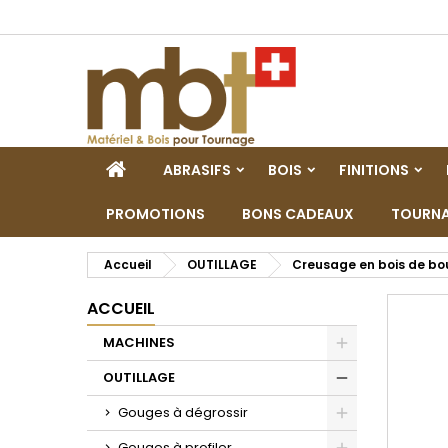
M
C
C
add_circle_outline
Vo
No
d'e
ACCUEIL
ABRASIFS
BOIS
FINITIONS
PROMOTIONS
BONS CADEAUX
TOURNA
Accueil
OUTILLAGE
Creusage en bois de bo
ACCUEIL
MACHINES
Toggle
OUTILLAGE
Toggle
Gouges à dégrossir
Toggle
Gouges à profiler