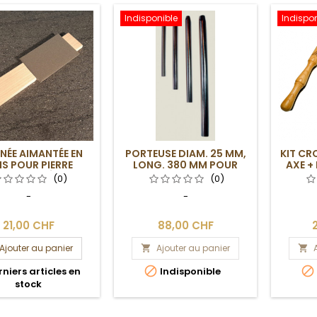
Indisponible
Indispon
NÉE AIMANTÉE EN
PORTEUSE DIAM. 25 MM,
KIT CR
IS POUR PIERRE
LONG. 380 MM POUR
AXE +
DIAMANTÉE
CAM 13 MM
(0)
(0)
-
-
21,00 CHF
88,00 CHF
Ajouter au panier
Ajouter au panier




niers articles en
Indisponible
stock