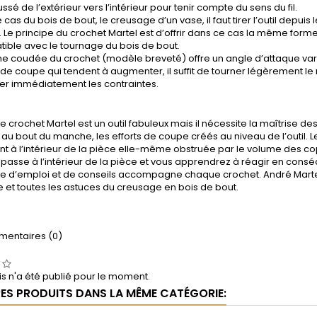
ssé de l’extérieur vers l’intérieur pour tenir compte du sens du fil.
 cas du bois de bout, le creusage d’un vase, il faut tirer l’outil depuis 
 Le principe du crochet Martel est d’offrir dans ce cas la même forme
ible avec le tournage du bois de bout.
me coudée du crochet (modèle breveté) offre un angle d’attaque varia
s de coupe qui tendent à augmenter, il suffit de tourner légèrement l
er immédiatement les contraintes.
 le crochet Martel est un outil fabuleux mais il nécessite la maîtrise d
, au bout du manche, les efforts de coupe créés au niveau de l’outil. Le 
nt à l’intérieur de la pièce elle-même obstruée par le volume des cop
 passe à l’intérieur de la pièce et vous apprendrez à réagir en cons
ce d’emploi et de conseils accompagne chaque crochet. André Marte
 et toutes les astuces du creusage en bois de bout.
entaires (0)
s n'a été publié pour le moment.
RES PRODUITS DANS LA MÊME CATÉGORIE: