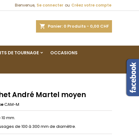
Bienvenue,
Se connecter
ou
Créez votre compte
×
×
×
ercher
Panier
0
Produits -
0,00 CHF
ITS DE TOURNAGE
OCCASIONS
n
s
het André Martel moyen
ce
CAM-M
 10 mm.
usages de 100 à 300 mm de diamètre.