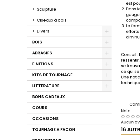
est pou
Dans le
Sculpture
gouge.
Ciseaux à bois
compat
La for
Divers
effort
diminu
Toggle
BOIS
Toggle
ABRASIFS
Conseil
:
ressentir
Toggle
FINITIONS
se trouva
ce qui se
Toggle
KITS DE TOURNAGE
Une noti
technique
Toggle
LITTERATURE
Toggle
BONS CADEAUX
Comm
COURS
Note
OCCASIONS
Aucun avi
16 AUT
TOURNAGE A FACON