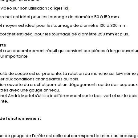
vidéo sur son utilisation :
cliqez ici
.
corchet est idéal pour les tournage de diamètre 50 à 150 mm.
et moyen est idéal pour les tournage de diamètre 100 à 300 mm.
corchet est idéal pour les tournage de diamètre 250 mm et plus.
rts
t a un encombrement réduit qui convient aux pièces à large ouverture
ur importante.
cacité de coupe est surprenante. La rotation du manche sur lui-même p
ter aux conditions changeantes du bois.
tion ouverte du crochet permet un dégagement rapide des copeaux. 
trés avec une gouge anneau.
het André Martel s’utilise indifféremment sur le bois vert et sur le boi
ente.
 de fonctionnement
e de gouge de l’arête est celle qui correspond le mieux au creusage. 