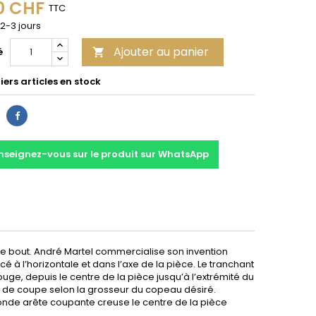
0 CHF
TTC
 2-3 jours
Ajouter au panier
é

ers articles en stock
Partager
nseignez-vous sur le produit sur WhatsApp
de bout. André Martel commercialise son invention
cé à l’horizontale et dans l’axe de la pièce. Le tranchant
uge, depuis le centre de la pièce jusqu’à l’extrémité du
le de coupe selon la grosseur du copeau désiré.
conde arête coupante creuse le centre de la pièce