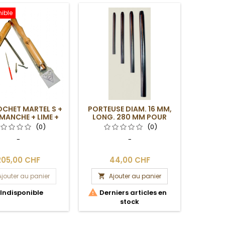
ible
OCHET MARTEL S +
PORTEUSE DIAM. 16 MM,
PORTEU
 MANCHE + LIME +
LONG. 280 MM POUR
LONG
DVD
CAM 10 MM
(0)
(0)
-
-
205,00 CHF
44,00 CHF
Ajouter au panier
Ajouter au panier
A




Indisponible
Derniers articles en
Dern
stock