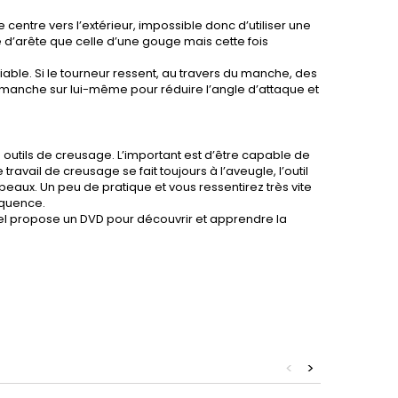
le centre vers l’extérieur, impossible donc d’utiliser une
 d’arête que celle d’une gouge mais cette fois
ble. Si le tourneur ressent, au travers du manche, des
e manche sur lui-même pour réduire l’angle d’attaque et
es outils de creusage. L’important est d’être capable de
travail de creusage se fait toujours à l’aveugle, l’outil
eaux. Un peu de pratique et vous ressentirez très vite
équence.
l propose un DVD pour découvrir et apprendre la
<
>