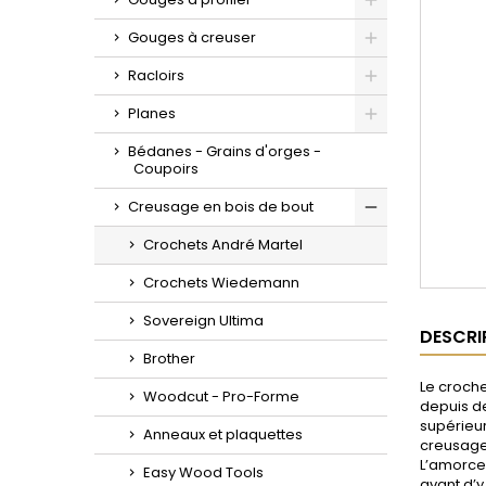
Toggle
Gouges à creuser
Toggle
Racloirs
Toggle
Planes
Toggle
Bédanes - Grains d'orges -
Coupoirs
Creusage en bois de bout
Toggle
Crochets André Martel
Crochets Wiedemann
Sovereign Ultima
DESCRI
Brother
Le croche
Woodcut - Pro-Forme
depuis de
supérieur
Anneaux et plaquettes
creusage.
L’amorce 
Easy Wood Tools
avant d’y