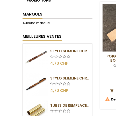
PROMOTIONS
MARQUES
Aucune marque
MEILLEURES VENTES
STYLO SLIMLINE CHROMÉ
POIG
BO
4,70 CHF
STYLO SLIMLINE CHROMÉ NOIR
4,70 CHF


Der
TUBES DE REMPLACEMENT POUR MÉCANISME SLIMLINE