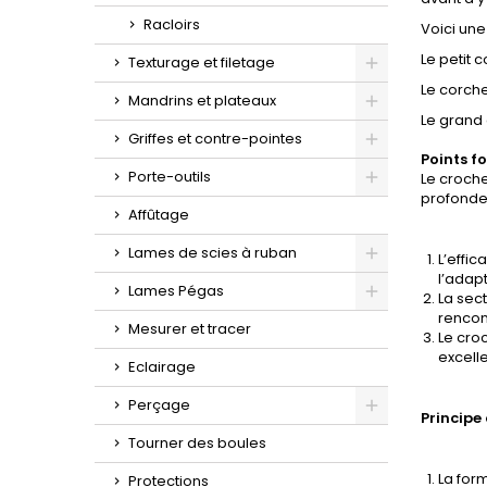
Racloirs
Voici une 
Le petit 
Texturage et filetage
Le corch
Toggle
Mandrins et plateaux
Le grand 
Toggle
Griffes et contre-pointes
Points fo
Toggle
Porte-outils
Le croche
profonde
Toggle
Affûtage
Lames de scies à ruban
L’effi
l’adap
Toggle
Lames Pégas
La sec
rencon
Toggle
Mesurer et tracer
Le croc
excell
Eclairage
Perçage
Principe
Toggle
Tourner des boules
La form
Protections