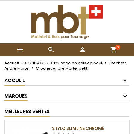
×
×
×
Mes listes
Créer une liste d'envies
Connexion
Créer une nouvelle liste
add_circle_outline
Vous devez être connecté pour ajouter des produits
Nom de la liste d'envies
à votre liste d'envies.
0



Annuler
Connexion
Annuler
Créer une liste d'envies
Accueil
OUTILLAGE
Creusage en bois de bout
Crochets
André Martel
Crochet André Martel petit
ACCUEIL
MARQUES
MEILLEURES VENTES
STYLO SLIMLINE CHROMÉ