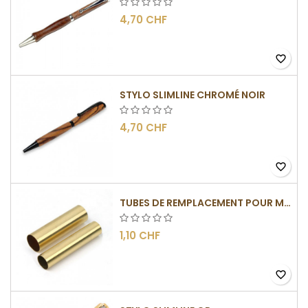
4,70 CHF
favorite_border
STYLO SLIMLINE CHROMÉ NOIR
4,70 CHF
favorite_border
TUBES DE REMPLACEMENT POUR MÉCANISME SLIMLINE
1,10 CHF
favorite_border