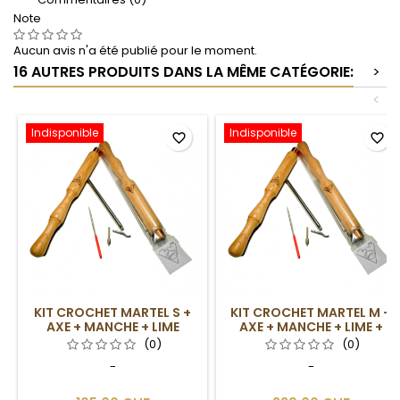
Note
Aucun avis n'a été publié pour le moment.
16 AUTRES PRODUITS DANS LA MÊME CATÉGORIE:
>
<
Indisponible
Indisponible
favorite_border
favorite_border
KIT CROCHET MARTEL S +
KIT CROCHET MARTEL M +
AXE + MANCHE + LIME
AXE + MANCHE + LIME +
DVD
(0)
(0)
-
-