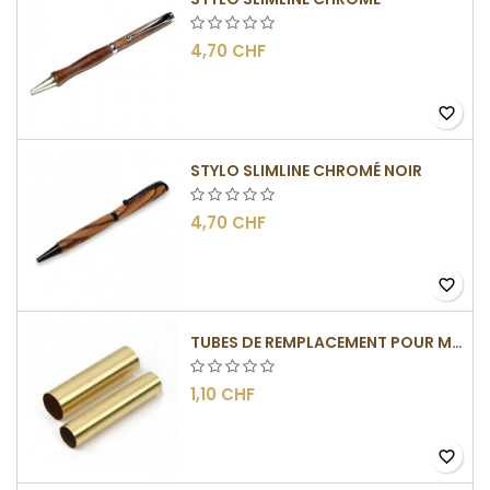
4,70 CHF
favorite_border
STYLO SLIMLINE CHROMÉ NOIR
4,70 CHF
favorite_border
TUBES DE REMPLACEMENT POUR MÉCANISME SLIMLINE
1,10 CHF
favorite_border