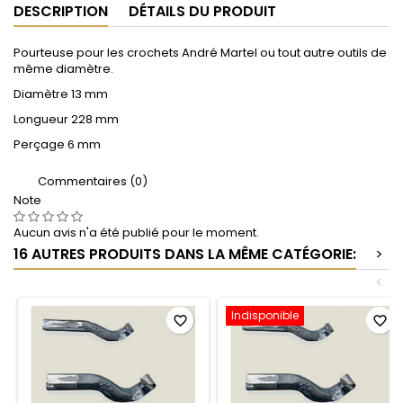
DESCRIPTION
DÉTAILS DU PRODUIT
Pourteuse pour les crochets André Martel ou tout autre outils de
même diamètre.
Diamètre 13 mm
Longueur 228 mm
Perçage 6 mm
Commentaires (0)
Note
Aucun avis n'a été publié pour le moment.
16 AUTRES PRODUITS DANS LA MÊME CATÉGORIE:
>
<
Indisponible
favorite_border
favorite_border