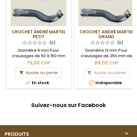
CROCHET ANDRÉ MARTEL
CROCHET ANDRÉ MARTEL
PETIT
GRAND
(0)
(0)
Diamètre 6 mm.Pour
Diamètre 13 mm.Pour
creusages de 50 à 150 mm
creusages de 250 mm de
de diamètre.
diamètre et plus.
76,00 CHF
99,00 CHF
Ajouter au panier
Ajouter au panier




En stock
Indisponible
Suivez-nous sur Facebook

PRODUITS