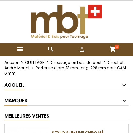
×
×
×
Mes listes
Créer une liste d'envies
Connexion
Créer une nouvelle liste
add_circle_outline
Vous devez être connecté pour ajouter des produits
Nom de la liste d'envies
à votre liste d'envies.
0



Annuler
Connexion
Annuler
Créer une liste d'envies
Accueil
OUTILLAGE
Creusage en bois de bout
Crochets
André Martel
Porteuse diam. 13 mm, long. 228 mm pour CAM
6 mm
ACCUEIL
MARQUES
MEILLEURES VENTES
STYLO SLIMLINE CHROMÉ