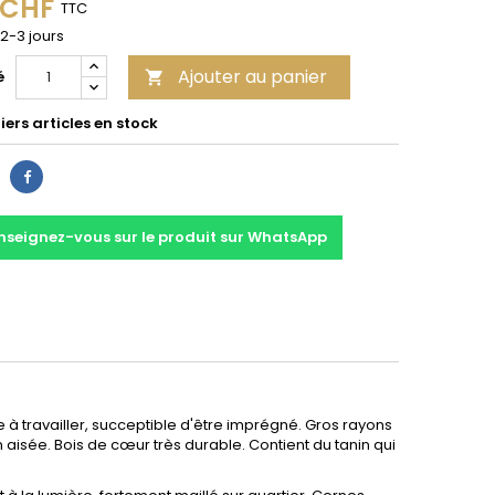
0 CHF
TTC
 2-3 jours
Ajouter au panier
é

ers articles en stock
Partager
nseignez-vous sur le produit sur WhatsApp
cile à travailler, succeptible d'être imprégné. Gros rayons
tion aisée. Bois de cœur très durable. Contient du tanin qui