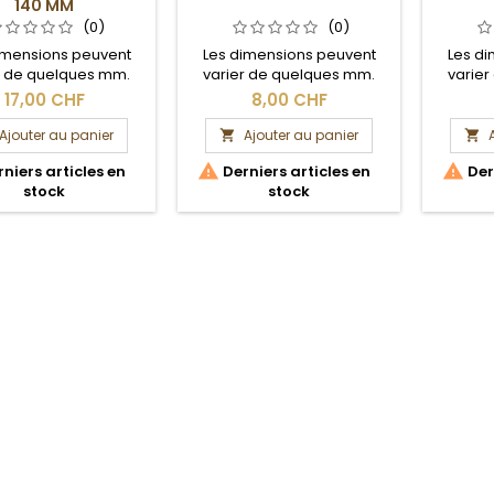
140 MM
(0)
(0)
imensions peuvent
Les dimensions peuvent
Les d
r de quelques mm.
varier de quelques mm.
varie
Section brute.
Section brute.
S
17,00 CHF
8,00 CHF
Ajouter au panier
Ajouter au panier




niers articles en
Derniers articles en
Dern
stock
stock