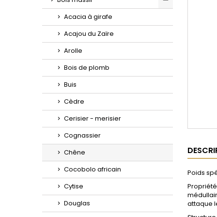
Toggle
Acacia à girafe
Acajou du Zaïre
Arolle
Bois de plomb
Buis
Cèdre
Cerisier - merisier
Cognassier
DESCRI
Chêne
Cocobolo africain
Poids spé
Cytise
Propriétés
médullaire
Douglas
attaque le