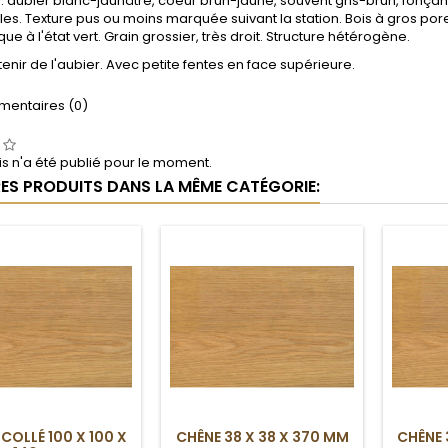
 : aubier blanc-jaunâtre, coeur brun-jaune, souvent gris-brun, fonçant
bles. Texture pus ou moins marquée suivant la station. Bois à gros po
que à l'état vert. Grain grossier, très droit. Structure hétérogène.
enir de l'aubier. Avec petite fentes en face supérieure.
entaires (0)
s n'a été publié pour le moment.
RES PRODUITS DANS LA MÊME CATÉGORIE:
COLLÉ 100 X 100 X
CHÊNE 38 X 38 X 370 MM
CHÊNE 