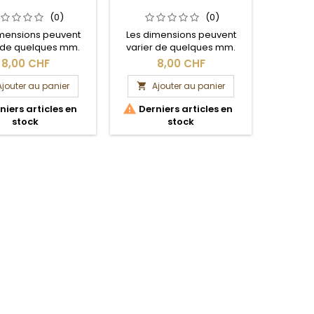
(0)
(0)
imensions peuvent
Les dimensions peuvent
Les di
r de quelques mm.
varier de quelques mm.
varier
ection brute.
Section brute.
Se
8,00 CHF
8,00 CHF
Ajouter au panier
Ajouter au panier
A



iers articles en
Derniers articles en
stock
stock