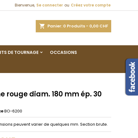
Bienvenue,
Se connecter
ou
Créez votre compte
×
×
×
ercher
Panier
0
Produits -
0,00 CHF
ITS DE TOURNAGE
OCCASIONS
n
s
e rouge diam. 180 mm ép. 30
ce
BO-6200
nsions peuvent varier de quelques mm. Section brute.