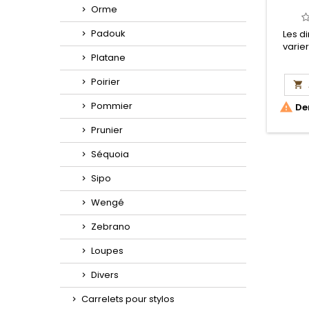
Orme
Padouk
Les d
varie
Platane
Poirier

Pommier

Der
Prunier
Séquoia
Sipo
Wengé
Zebrano
Loupes
Divers
Carrelets pour stylos