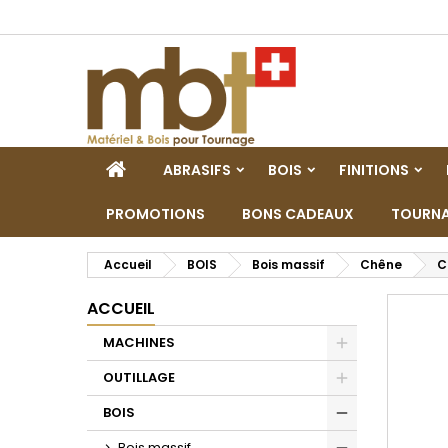
M
C
C
add_circle_outline
Vo
No
d'e
ACCUEIL
ABRASIFS
BOIS
FINITIONS
PROMOTIONS
BONS CADEAUX
TOURNA
Accueil
BOIS
Bois massif
Chêne
C
ACCUEIL
MACHINES
Toggle
OUTILLAGE
Toggle
BOIS
Toggle
Bois massif