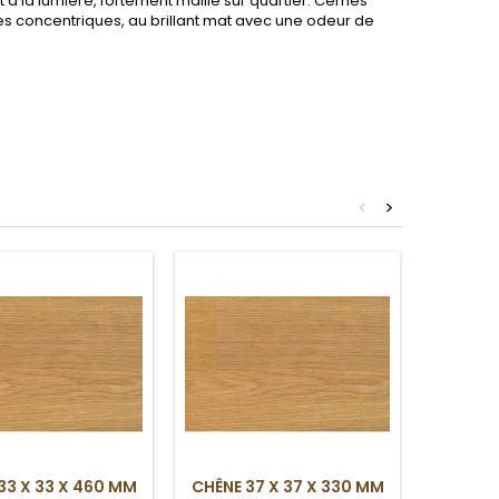
 à la lumière, fortement maillé sur quartier. Cernes
res concentriques, au brillant mat avec une odeur de
<
>
33 X 33 X 460 MM
CHÊNE 37 X 37 X 330 MM
CHÊNE 