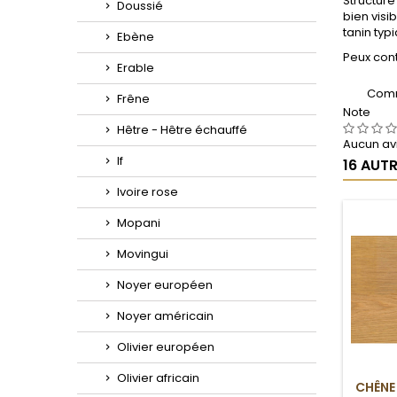
Structure
Doussié
bien visi
tanin typi
Ebène
Peux cont
Erable
Comm
Frêne
Note
Hêtre - Hêtre échauffé
Aucun avi
If
16 AUT
Ivoire rose
Mopani
Movingui
Noyer européen
Noyer américain
Olivier européen
Olivier africain
CHÊNE 