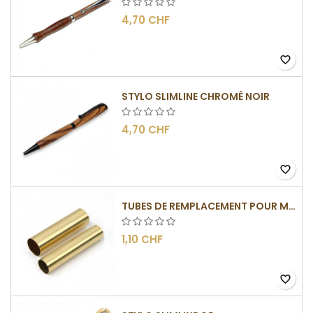
4,70 CHF
favorite_border
STYLO SLIMLINE CHROMÉ NOIR
4,70 CHF
favorite_border
TUBES DE REMPLACEMENT POUR MÉCANISME SLIMLINE
1,10 CHF
favorite_border