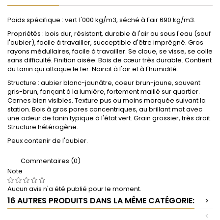
Poids spécifique : vert 1'000 kg/m3, séché à l'air 690 kg/m3.
Propriétés : bois dur, résistant, durable à l'air ou sous l'eau (sauf
l'aubier), facile à travailler, succeptible d'être imprégné. Gros
rayons médullaires, facile à travailler. Se cloue, se visse, se colle
sans difficulté. Finition aisée. Bois de cœur très durable. Contient
du tanin qui attaque le fer. Noircit à l'air et à l'humidité.
Structure : aubier blanc-jaunâtre, coeur brun-jaune, souvent
gris-brun, fonçant à la lumière, fortement maillé sur quartier.
Cernes bien visibles. Texture pus ou moins marquée suivant la
station. Bois à gros pores concentriques, au brillant mat avec
une odeur de tanin typique à l'état vert. Grain grossier, très droit.
Structure hétérogène.
Peux contenir de l'aubier.
Commentaires (0)
Note
Aucun avis n'a été publié pour le moment.
16 AUTRES PRODUITS DANS LA MÊME CATÉGORIE:
>
<