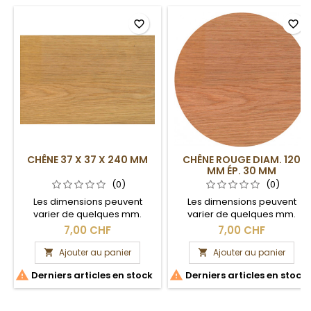
favorite_border
favorite_border
CHÊNE 37 X 37 X 240 MM
CHÊNE ROUGE DIAM. 120
MM ÉP. 30 MM
(0)
(0)
Les dimensions peuvent
Les dimensions peuvent
varier de quelques mm.
varier de quelques mm.
Section brute.
Section brute.
7,00 CHF
7,00 CHF
Ajouter au panier
Ajouter au panier




Derniers articles en stock
Derniers articles en stock