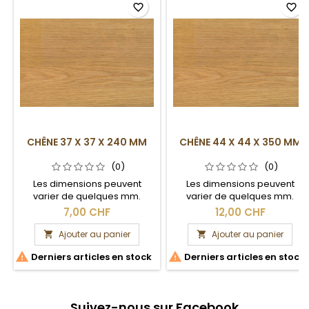
favorite_border
favorite_border
CHÊNE 37 X 37 X 240 MM
CHÊNE 44 X 44 X 350 MM
(0)
(0)
Les dimensions peuvent
Les dimensions peuvent
varier de quelques mm.
varier de quelques mm.
Section brute.
Section brute.
7,00 CHF
12,00 CHF
Ajouter au panier
Ajouter au panier




Derniers articles en stock
Derniers articles en stock
Suivez-nous sur Facebook