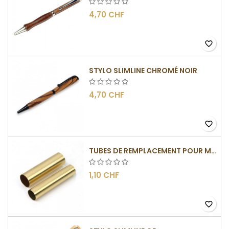
4,70 CHF
favorite_border
STYLO SLIMLINE CHROMÉ NOIR
4,70 CHF
favorite_border
TUBES DE REMPLACEMENT POUR MÉCANISME SLIMLINE
1,10 CHF
favorite_border