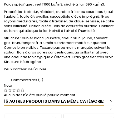
Poids spécifique : vert 1'000 kg/m3, séché à l'air 690 kg/m3.
Propriétés : bois dur, résistant, durable à l'air ou sous l'eau (sauf
l'aubier), facile à travailler, succeptible d'être imprégné. Gros
rayons médullaires, facile à travailler. Se cloue, se visse, se colle
sans difficulté. Finition aisée. Bois de cœur très durable. Contient
du tanin qui attaque le fer. Noircit à l'air et à l'humidité.
Structure : aubier blanc-jaunâtre, coeur brun-jaune, souvent
gris-brun, fonçant à la lumière, fortement maillé sur quartier.
Cernes bien visibles. Texture pus ou moins marquée suivant la
station. Bois à gros pores concentriques, au brillant mat avec
une odeur de tanin typique à l'état vert. Grain grossier, très droit.
Structure hétérogène.
Peux contenir de l'aubier.
Commentaires (0)
Note
Aucun avis n'a été publié pour le moment.
16 AUTRES PRODUITS DANS LA MÊME CATÉGORIE:
>
<