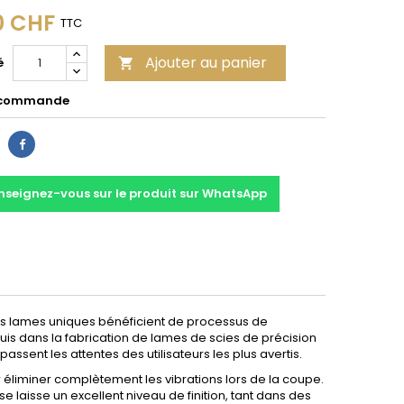
0 CHF
TTC
Ajouter au panier
é

 commande
Partager
nseignez-vous sur le produit sur WhatsApp
Ces lames uniques bénéficient de processus de
quis dans la fabrication de lames de scies de précision
ent les attentes des utilisateurs les plus avertis.
liminer complètement les vibrations lors de la coupe.
e laisse un excellent niveau de finition, tant dans des