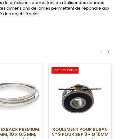
es de précisions permettent de réaliser des courbes
rentes dimensions de lames permettent de répondre aux
 des objets à scier.
<
>
Indisponible
LEXBACK PREMIUM
ROULEMENT POUR RUBAN
DISPO
MM, 10 X 0.5 MM,
N° 9 POUR SRP 8 - Ø 16MM
POUR 