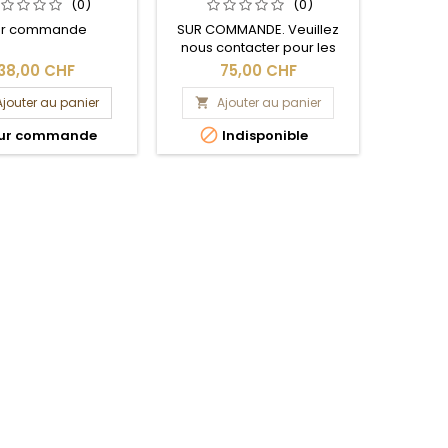
4DPP
(0)
(0)
ur commande
SUR COMMANDE. Veuillez
SUR CO
nous contacter pour les
nous c
délais de livraison.
délais 
38,00 CHF
75,00 CHF
1
f
Ajouter au panier
Ajouter au panier
A




ur commande
Indisponible
Su