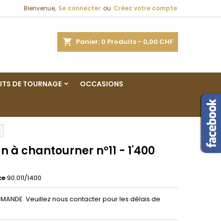
Bienvenue,
Se connecter
ou
Créez votre compte
×
×
×
ercher
Panier
0
Produits -
0,00 CHF
ITS DE TOURNAGE
OCCASIONS
n
s
 à chantourner n°11 - 1'400
ce
90.011/1400
ANDE. Veuillez nous contacter pour les délais de