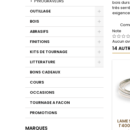
PYROGRAVEURS
bois durs
très serr
OUTILLAGE
exigences
Toggle
BOIS
Comm
Toggle
Note
ABRASIFS
Toggle
Aucun avi
FINITIONS
14 AUT
Toggle
KITS DE TOURNAGE
Toggle
LITTERATURE
Toggle
BONS CADEAUX
COURS
OCCASIONS
TOURNAGE A FACON
PROMOTIONS
LAME 
1'400
MARQUES