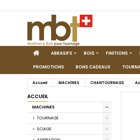
M
C
C
add_circle_outline
Vo
No
d'e
ACCUEIL
ABRASIFS
BOIS
FINITIONS
PROMOTIONS
BONS CADEAUX
TOURNA
Accueil
MACHINES
CHANTOURNAGE
Ac
ACCUEIL
MACHINES
Toggle
TOURNAGE
Toggle
SCIAGE
Toggle
ASPIRATION