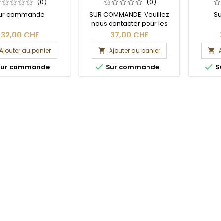
(0)
(0)
ur commande
SUR COMMANDE. Veuillez
S
nous contacter pour les
délais de livraison.
32,00 CHF
37,00 CHF
Ajouter au panier
Ajouter au panier




ur commande
Sur commande
S