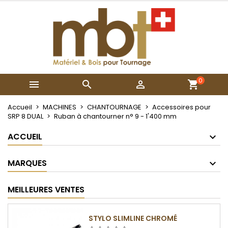
×
×
×
Mes listes
Créer une liste d'envies
Connexion
Créer une nouvelle liste
add_circle_outline
Vous devez être connecté pour ajouter des produits
Nom de la liste d'envies
à votre liste d'envies.
0



Annuler
Connexion
Annuler
Créer une liste d'envies
Accueil
MACHINES
CHANTOURNAGE
Accessoires pour
SRP 8 DUAL
Ruban à chantourner n° 9 - 1'400 mm
ACCUEIL
MARQUES
MEILLEURES VENTES
STYLO SLIMLINE CHROMÉ