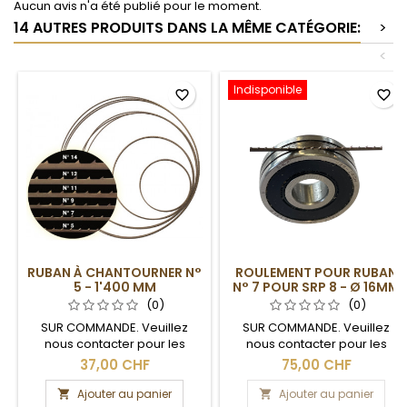
Aucun avis n'a été publié pour le moment.
14 AUTRES PRODUITS DANS LA MÊME CATÉGORIE:
>
<
Indisponible
favorite_border
favorite_border
RUBAN À CHANTOURNER N°
ROULEMENT POUR RUBAN
5 - 1'400 MM
N° 7 POUR SRP 8 - Ø 16MM
(0)
(0)
SUR COMMANDE. Veuillez
SUR COMMANDE. Veuillez
nous contacter pour les
nous contacter pour les
délais de livraison.
délais de livraison.
37,00 CHF
75,00 CHF
Ajouter au panier
Ajouter au panier

