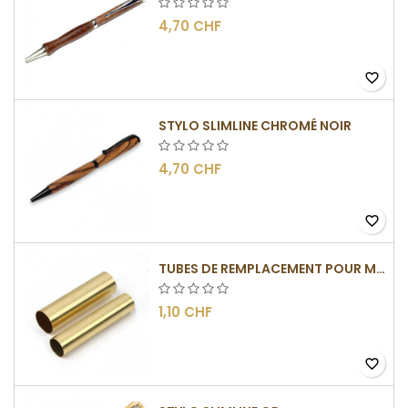
4,70 CHF
favorite_border
STYLO SLIMLINE CHROMÉ NOIR
4,70 CHF
favorite_border
TUBES DE REMPLACEMENT POUR MÉCANISME SLIMLINE
1,10 CHF
favorite_border