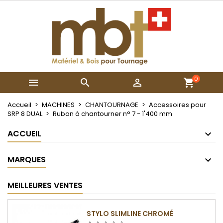
×
×
×
Mes listes
Créer une liste d'envies
Connexion
Créer une nouvelle liste
add_circle_outline
Vous devez être connecté pour ajouter des produits
Nom de la liste d'envies
à votre liste d'envies.
0



Annuler
Connexion
Annuler
Créer une liste d'envies
Accueil
MACHINES
CHANTOURNAGE
Accessoires pour
SRP 8 DUAL
Ruban à chantourner n° 7 - 1'400 mm
ACCUEIL
MARQUES
MEILLEURES VENTES
STYLO SLIMLINE CHROMÉ