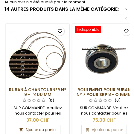
Aucun avis n'a été publié pour le moment.
14 AUTRES PRODUITS DANS LA MÊME CATÉGORIE:
>
<
Indisponible
favorite_border
favorite_border
RUBAN À CHANTOURNER N°
ROULEMENT POUR RUBAN
9 - 1'400 MM
N° 7 POUR SRP 8 - Ø 16MM
(0)
(0)
SUR COMMANDE. Veuillez
SUR COMMANDE. Veuillez
nous contacter pour les
nous contacter pour les
délais de livraison.
délais de livraison.
37,00 CHF
75,00 CHF
Ajouter au panier
Ajouter au panier

