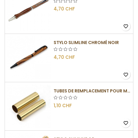
4,70 CHF
favorite_border
STYLO SLIMLINE CHROMÉ NOIR
4,70 CHF
favorite_border
TUBES DE REMPLACEMENT POUR MÉCANISME SLIMLINE
1,10 CHF
favorite_border