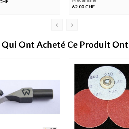
 CHF
rix
62,00 CHF
Prix


 Qui Ont Acheté Ce Produit Ont




