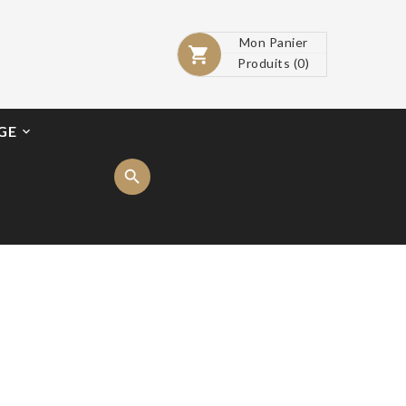
Mon Panier

Produits
(0)
GE
