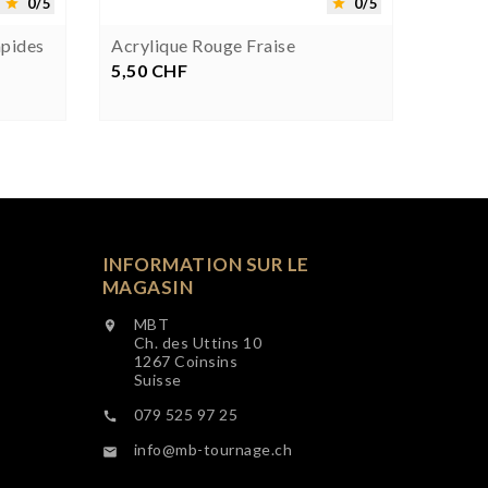
0/5
0/5


pides
Acrylique Rouge Fraise
Vernis
250 M
5,50 CHF
Prix
16,00
P
INFORMATION SUR LE
MAGASIN
MBT

Ch. des Uttins 10
1267 Coinsins
Suisse
079 525 97 25

info@mb-tournage.ch
