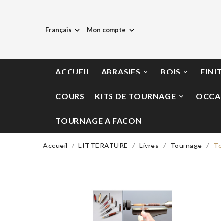
Français
Mon compte


ACCUEIL
ABRASIFS
BOIS
FINI


COURS
KITS DE TOURNAGE
OCCA

TOURNAGE A FACON
Accueil
LITTERATURE
Livres
Tournage
To