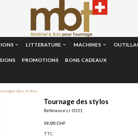
TIONS
LITTERATURE
MACHINES
OUTILLA



SIONS
PROMOTIONS
BONS CADEAUX
urnage des stylos
Tournage des stylos
Référence
LI-0131
59,00 CHF
TTC