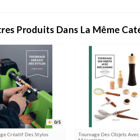
res Produits Dans La Même Cat





0/5

ge Créatif Des Stylos
Tournage Des Objets Avec
Mécanisme