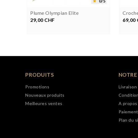
0/5
0/5


Plume Olympian Elite
Croche
29,00 CHF
Prix
69,00
P
PRODUITS
NOTRE
Promotions
Livraison
Nouveaux produits
Condition
Meilleures ventes
A propos
Paiement
Plan du s