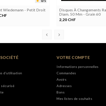
0/5

t Wiedemann - Petit Droit
Disques À Changements Ra
Diam. 50 Mm - Grain 60
 CHF
rix
2,20 CHF
Prix


 SOCIÉTÉ
VOTRE COMPTE
Informations personnelles
s d'utilisation
Commandes
Avoirs
 sécurisé
Adresses
ite
Bons
Mes listes de souhaits