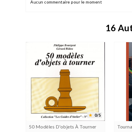
Aucun commentaire pour le moment
16 Aut




0/5
0/5


eau 2
50 Modèles D'objets À Tourner
Tourna