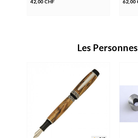
42,00 CHF
Prix
62,00
P
Les Personnes



