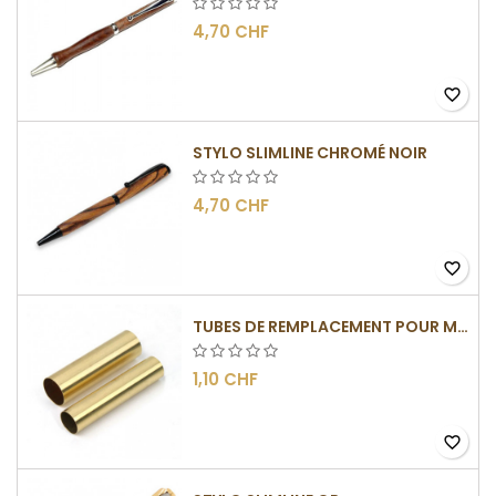
4,70 CHF
favorite_border
STYLO SLIMLINE CHROMÉ NOIR
4,70 CHF
favorite_border
TUBES DE REMPLACEMENT POUR MÉCANISME SLIMLINE
1,10 CHF
favorite_border