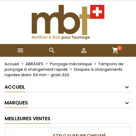
×
×
×
Mes listes
Créer une liste d'envies
Connexion
Créer une nouvelle liste
add_circle_outline
Vous devez être connecté pour ajouter des produits
Nom de la liste d'envies
à votre liste d'envies.
0



Annuler
Connexion
Annuler
Créer une liste d'envies
Accueil
ABRASIFS
Ponçage mécanique
Tampons de
ponçage à changement rapide
Disques à changements
rapides diam. 50 mm - grain 320
ACCUEIL
MARQUES
MEILLEURES VENTES
STYLO SLIMLINE CHROMÉ