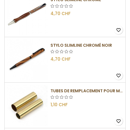
4,70 CHF
favorite_border
STYLO SLIMLINE CHROMÉ NOIR
4,70 CHF
favorite_border
TUBES DE REMPLACEMENT POUR MÉCANISME SLIMLINE
1,10 CHF
favorite_border