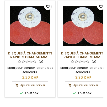
favorite_border
favorite_border
DISQUES À CHANGEMENTS
DISQUES À CHANGEMENTS
RAPIDES DIAM. 50 MM -
RAPIDES DIAM. 76 MM -
GRAIN 60
GRAIN 60
(0)
(0)
Idéal pour poncer le fond des
Idéal pour poncer le fond des
saladiers.
saladiers.
2,20 CHF
3,30 CHF
Ajouter au panier
Ajouter au panier




En stock
En stock