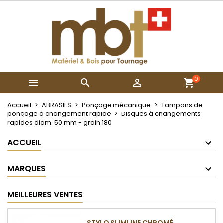
×
×
×
Mes listes
Créer une liste d'envies
Connexion
Créer une nouvelle liste
add_circle_outline
Vous devez être connecté pour ajouter des produits
Nom de la liste d'envies
à votre liste d'envies.
0



Annuler
Connexion
Annuler
Créer une liste d'envies
Accueil
ABRASIFS
Ponçage mécanique
Tampons de
ponçage à changement rapide
Disques à changements
rapides diam. 50 mm - grain 180
ACCUEIL
MARQUES
MEILLEURES VENTES
STYLO SLIMLINE CHROMÉ