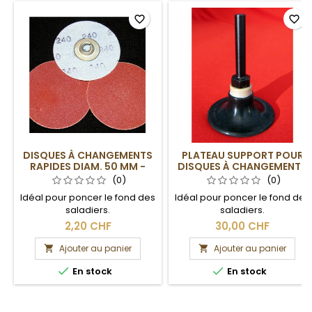
favorite_border
favorite_border
DISQUES À CHANGEMENTS
PLATEAU SUPPORT POUR
RAPIDES DIAM. 50 MM -
DISQUES À CHANGEMENTS
GRAIN 60
RAPIDES DIAM. 50 MM
(0)
(0)
Idéal pour poncer le fond des
Idéal pour poncer le fond des
saladiers.
saladiers.
2,20 CHF
30,00 CHF
Ajouter au panier
Ajouter au panier




En stock
En stock