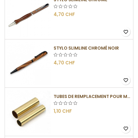
4,70 CHF
favorite_border
STYLO SLIMLINE CHROMÉ NOIR
4,70 CHF
favorite_border
TUBES DE REMPLACEMENT POUR MÉCANISME SLIMLINE
1,10 CHF
favorite_border