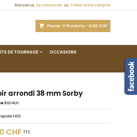
Bienvenue,
Se connecter
ou
Créez votre compte
×
×
×
ercher
Panier
0
Produits -
0,00 CHF
ITS DE TOURNAGE
OCCASIONS
n
s
oir arrondi 38 mm Sorby
ce
8004LH
rapide HSS.
00 CHF
TTC