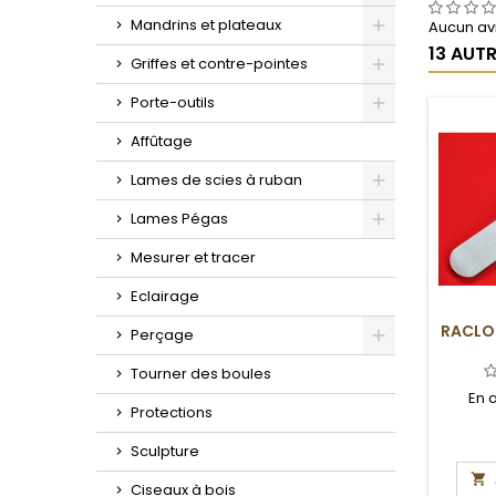
Toggle
Mandrins et plateaux
Aucun avi
13 AUT
Toggle
Griffes et contre-pointes
Toggle
Porte-outils
Toggle
Affûtage
Lames de scies à ruban
Toggle
Lames Pégas
Toggle
Mesurer et tracer
Eclairage
RACLO
Perçage
Toggle
Tourner des boules
En 
Protections
Sculpture

Ciseaux à bois