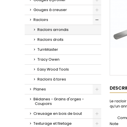
Toggle
Gouges à creuser
Toggle
Racloirs
Toggle
Racloirs arrondis
Racloirs droits
TurnMaster
Tracy Owen
Easy Wood Tools
Racloirs à tores
DESCRI
Planes
Toggle
Bédanes - Grains d'orges -
Le racloi
Coupoirs
qu’un ann
Creusage en bois de bout
Comm
Toggle
Texturage et filetage
Note