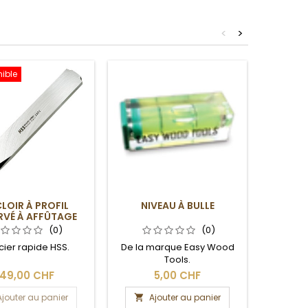
<
>
ible
LOIR À PROFIL
NIVEAU À BULLE
RACLOI
RVÉ À AFFÛTAGE
TIF 25 MM SANS
(0)
(0)
MANCHE
cier rapide HSS.
De la marque Easy Wood
En ac
Tools.
149,00 CHF
5,00 CHF
Ajouter au panier
Ajouter au panier
A

