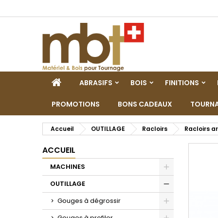
M
C
C
add_circle_outline
Vo
No
d'e
ACCUEIL
ABRASIFS
BOIS
FINITIONS
PROMOTIONS
BONS CADEAUX
TOURNA
Accueil
OUTILLAGE
Racloirs
Racloirs a
ACCUEIL
MACHINES
Toggle
OUTILLAGE
Toggle
Gouges à dégrossir
Toggle
Gouges à profiler