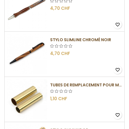
4,70 CHF
favorite_border
STYLO SLIMLINE CHROMÉ NOIR
4,70 CHF
favorite_border
TUBES DE REMPLACEMENT POUR MÉCANISME SLIMLINE
1,10 CHF
favorite_border