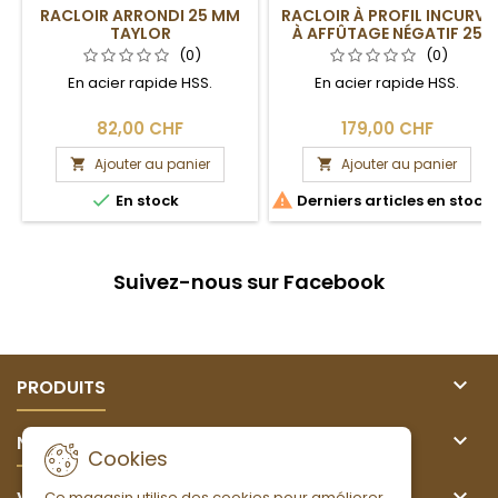
RACLOIR ARRONDI 25 MM
RACLOIR À PROFIL INCURVÉ
TAYLOR
À AFFÛTAGE NÉGATIF 25
MM
(0)
(0)
En acier rapide HSS.
En acier rapide HSS.
82,00 CHF
179,00 CHF
Ajouter au panier
Ajouter au panier




En stock
Derniers articles en stock
Suivez-nous sur Facebook

PRODUITS

NOTRE SOCIÉTÉ
Cookies

Ce magasin utilise des cookies pour améliorer