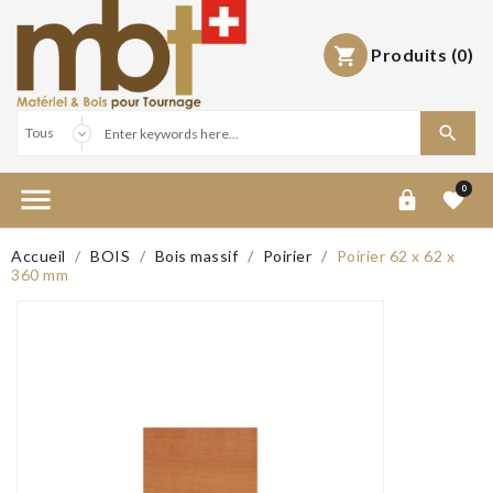
Produits
(0)



0


Accueil
BOIS
Bois massif
Poirier
Poirier 62 x 62 x
360 mm