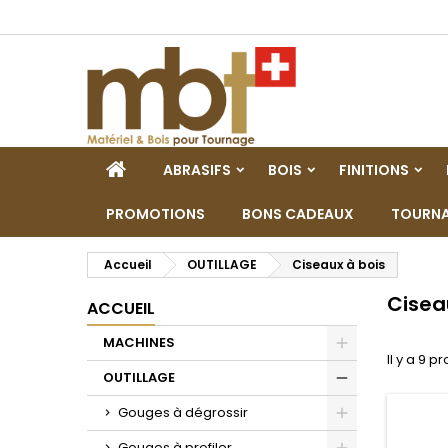
M
(
C
C
add_circle_outline
((
Vo
No
d'e
ACCUEIL
ABRASIFS
BOIS
FINITIONS
PROMOTIONS
BONS CADEAUX
TOURNA
Accueil
OUTILLAGE
Ciseaux à bois
Cisea
ACCUEIL
MACHINES
Il y a 9 pr
Toggle
OUTILLAGE
Toggle
Gouges à dégrossir
Toggle
Gouges à profiler