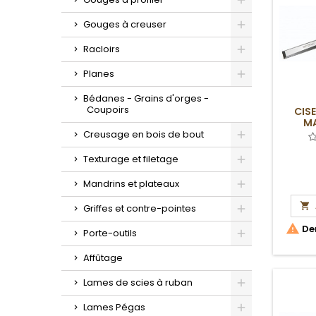
Toggle
Gouges à creuser
Toggle
Racloirs
Toggle
Planes
Toggle
Bédanes - Grains d'orges -
Coupoirs
CIS
MA
Creusage en bois de bout
Toggle
Texturage et filetage
Toggle
Mandrins et plateaux
Toggle

Griffes et contre-pointes
Toggle

Der
Porte-outils
Toggle
Affûtage
Lames de scies à ruban
Toggle
Lames Pégas