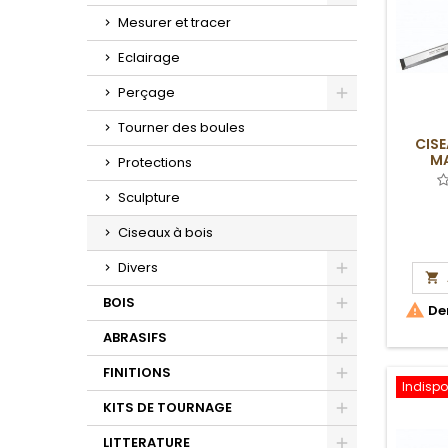
Toggle
Mesurer et tracer
Eclairage
Perçage
Toggle
Tourner des boules
CISE
MA
Protections
Sculpture
Ciseaux à bois
Divers

Toggle
BOIS

Der
Toggle
ABRASIFS
Toggle
FINITIONS
Indispo
Toggle
KITS DE TOURNAGE
Toggle
LITTERATURE