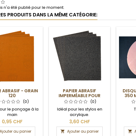
s n'a été publié pour le moment.
RES PRODUITS DANS LA MÊME CATÉGORIE:
R ABRASIF - GRAIN
PAPIER ABRASIF
DISQU
120
IMPERMÉABLE POUR
350 
ACRYLIQUE - GRAIN 1000
(0)
(0)
pour le ponçage à la
Idéal pour les stylos en
T
main
acrylique.
0,95 CHF
3,60 CHF
Ajouter au panier
Ajouter au panier

