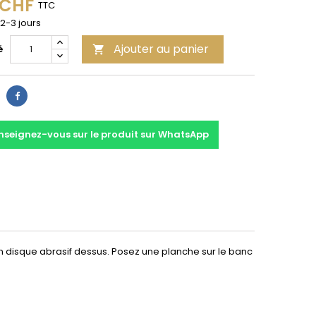
 CHF
TTC
 2-3 jours
Ajouter au panier
é

Partager
nseignez-vous sur le produit sur WhatsApp
n disque abrasif dessus. Posez une planche sur le banc