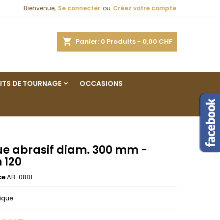
Bienvenue,
Se connecter
ou
Créez votre compte
×
×
×
ercher
Panier
0
Produits -
0,00 CHF
ITS DE TOURNAGE
OCCASIONS
n
s
ue abrasif diam. 300 mm -
 120
ce
AB-0801
tique