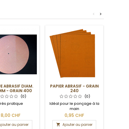
<
>
E ABRASIF DIAM.
PAPIER ABRASIF - GRAIN
BÂTON
MM - GRAIN 400
240
PO
(0)
(0)
rès pratique
Idéal pour le ponçage à la
main
8,00 CHF
0,95 CHF
Ajouter au panier
Ajouter au panier
A

