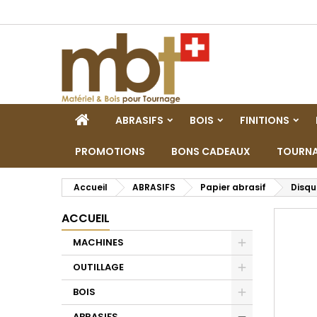
M
C
C
add_circle_outline
Vo
No
d'e
ACCUEIL
ABRASIFS
BOIS
FINITIONS
PROMOTIONS
BONS CADEAUX
TOURNA
Accueil
ABRASIFS
Papier abrasif
Disqu
ACCUEIL
MACHINES
Toggle
OUTILLAGE
Toggle
BOIS
Toggle
ABRASIFS