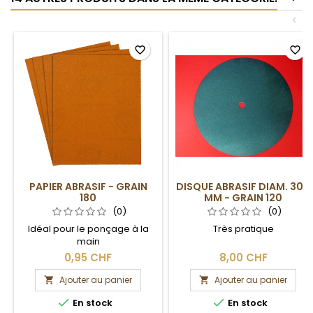
<
favorite_border
favorite_border
PAPIER ABRASIF - GRAIN
DISQUE ABRASIF DIAM. 300
180
MM - GRAIN 120
(0)
(0)
Idéal pour le ponçage à la
Très pratique
main
0,95 CHF
8,00 CHF
Ajouter au panier
Ajouter au panier




En stock
En stock