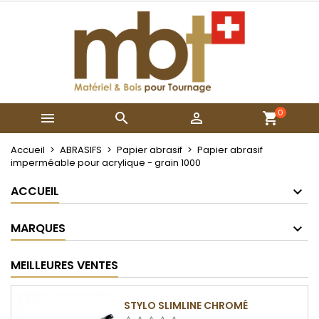
×
×
×
Mes listes
Créer une liste d'envies
Connexion
Créer une nouvelle liste
add_circle_outline
Vous devez être connecté pour ajouter des produits
Nom de la liste d'envies
à votre liste d'envies.
0



Annuler
Connexion
Annuler
Créer une liste d'envies
Accueil
ABRASIFS
Papier abrasif
Papier abrasif
imperméable pour acrylique - grain 1000
ACCUEIL
MARQUES
MEILLEURES VENTES
STYLO SLIMLINE CHROMÉ