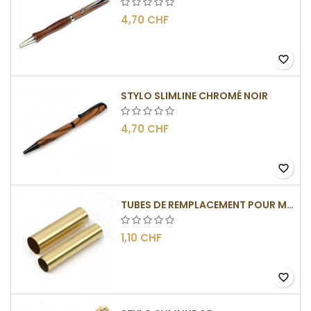
4,70 CHF
favorite_border
STYLO SLIMLINE CHROMÉ NOIR
4,70 CHF
favorite_border
TUBES DE REMPLACEMENT POUR MÉCANISME SLIMLINE
1,10 CHF
favorite_border