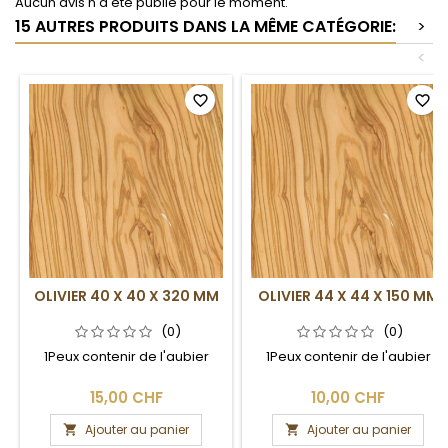
Aucun avis n'a été publié pour le moment.
15 AUTRES PRODUITS DANS LA MÊME CATÉGORIE:
>
<
favorite_border
favorite_border
OLIVIER 40 X 40 X 320 MM
OLIVIER 44 X 44 X 150 MM
(0)
(0)
1Peux contenir de l'aubier
1Peux contenir de l'aubier
15,00 CHF
10,00 CHF
Ajouter au panier
Ajouter au panier

