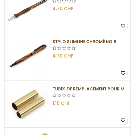
4,70 CHF
favorite_border
STYLO SLIMLINE CHROMÉ NOIR
4,70 CHF
favorite_border
TUBES DE REMPLACEMENT POUR MÉCANISME SLIMLINE
1,10 CHF
favorite_border