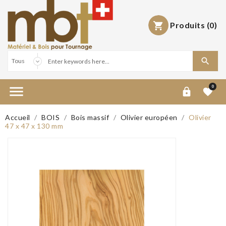
Produits
(0)



0


Accueil
BOIS
Bois massif
Olivier européen
Olivier
47 x 47 x 130 mm