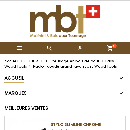
×
×
×
Mes listes
Créer une liste d'envies
Connexion
Créer une nouvelle liste
add_circle_outline
Vous devez être connecté pour ajouter des produits
Nom de la liste d'envies
à votre liste d'envies.
0



Annuler
Connexion
Annuler
Créer une liste d'envies
Accueil
OUTILLAGE
Creusage en bois de bout
Easy
Wood Tools
Racloir coudé grand rayon Easy Wood Tools
ACCUEIL
MARQUES
MEILLEURES VENTES
STYLO SLIMLINE CHROMÉ