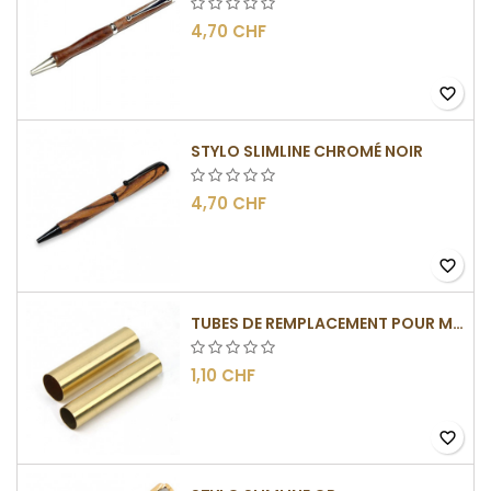
4,70 CHF
favorite_border
STYLO SLIMLINE CHROMÉ NOIR
4,70 CHF
favorite_border
TUBES DE REMPLACEMENT POUR MÉCANISME SLIMLINE
1,10 CHF
favorite_border