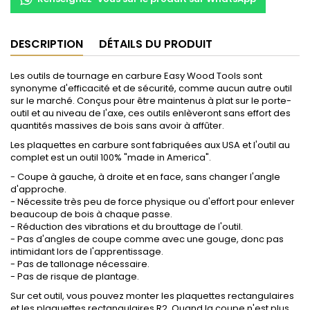
DESCRIPTION
DÉTAILS DU PRODUIT
Les outils de tournage en carbure Easy Wood Tools sont
synonyme d'efficacité et de sécurité, comme aucun autre outil
sur le marché. Conçus pour être maintenus à plat sur le porte-
outil et au niveau de l'axe, ces outils enlèveront sans effort des
quantités massives de bois sans avoir à affûter.
Les
plaquettes en carbure sont fabriquées aux USA et l'outil au
complet est un outil 100% "made in America".
- Coupe à gauche, à droite et en face, sans changer l'angle
d'approche
.
-
Nécessite très peu de force physique ou d'effort
pour enlever
beaucoup de bois à chaque passe.
-
Réduction des vibrations et du brouttage de l'outil.
-
Pas d'angles de coupe comme avec une gouge, donc pas
intimidant lors de l'apprentissage.
- Pas de tallonage nécessaire.
- Pas de risque de plantage.
Sur cet outil, vous pouvez monter les plaquettes rectangulaires
et
les plaquettes rectangulaires
R2.
Quand la coupe n'est plus