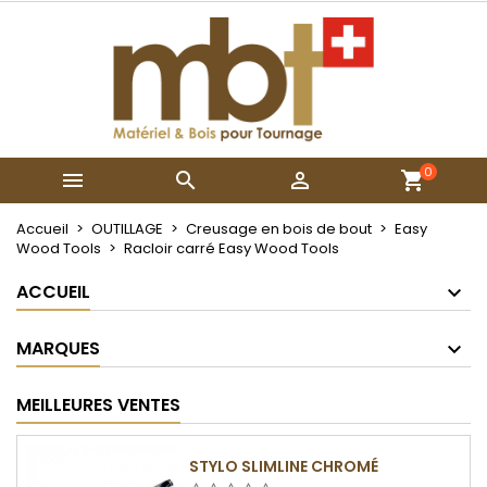
×
×
×
Mes listes
Créer une liste d'envies
Connexion
Créer une nouvelle liste
add_circle_outline
Vous devez être connecté pour ajouter des produits
Nom de la liste d'envies
à votre liste d'envies.
0



Annuler
Connexion
Annuler
Créer une liste d'envies
Accueil
OUTILLAGE
Creusage en bois de bout
Easy
Wood Tools
Racloir carré Easy Wood Tools
ACCUEIL
MARQUES
MEILLEURES VENTES
STYLO SLIMLINE CHROMÉ