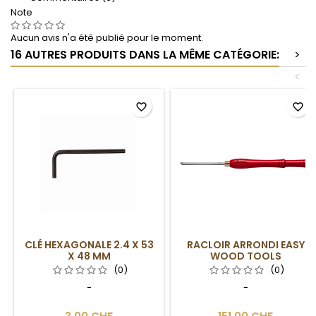
Note
Aucun avis n'a été publié pour le moment.
16 AUTRES PRODUITS DANS LA MÊME CATÉGORIE:
>
<
favorite_border
favorite_border
CLÉ HEXAGONALE 2.4 X 53
RACLOIR ARRONDI EASY
X 48 MM
WOOD TOOLS
(0)
(0)
-
-