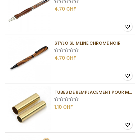
4,70 CHF
favorite_border
STYLO SLIMLINE CHROMÉ NOIR
4,70 CHF
favorite_border
TUBES DE REMPLACEMENT POUR MÉCANISME SLIMLINE
1,10 CHF
favorite_border