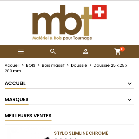
×
×
×
Mes listes
Créer une liste d'envies
Connexion
Créer une nouvelle liste
add_circle_outline
Vous devez être connecté pour ajouter des produits
Nom de la liste d'envies
à votre liste d'envies.
0



Annuler
Connexion
Annuler
Créer une liste d'envies
Accueil
BOIS
Bois massif
Doussié
Doussié 25 x 25 x
280 mm
ACCUEIL
MARQUES
MEILLEURES VENTES
STYLO SLIMLINE CHROMÉ