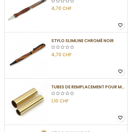
4,70 CHF
favorite_border
STYLO SLIMLINE CHROMÉ NOIR
4,70 CHF
favorite_border
TUBES DE REMPLACEMENT POUR MÉCANISME SLIMLINE
1,10 CHF
favorite_border