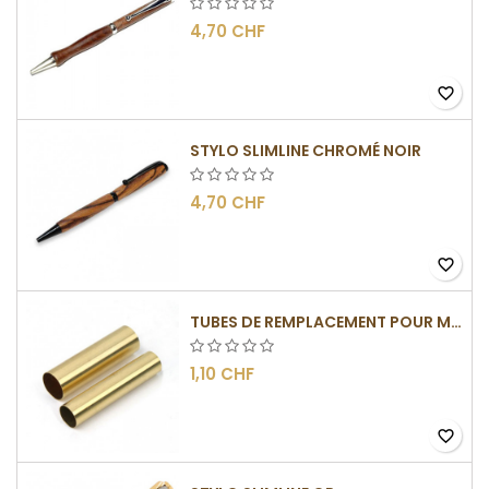
4,70 CHF
favorite_border
STYLO SLIMLINE CHROMÉ NOIR
4,70 CHF
favorite_border
TUBES DE REMPLACEMENT POUR MÉCANISME SLIMLINE
1,10 CHF
favorite_border