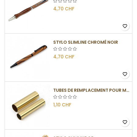
4,70 CHF
favorite_border
STYLO SLIMLINE CHROMÉ NOIR
4,70 CHF
favorite_border
TUBES DE REMPLACEMENT POUR MÉCANISME SLIMLINE
1,10 CHF
favorite_border