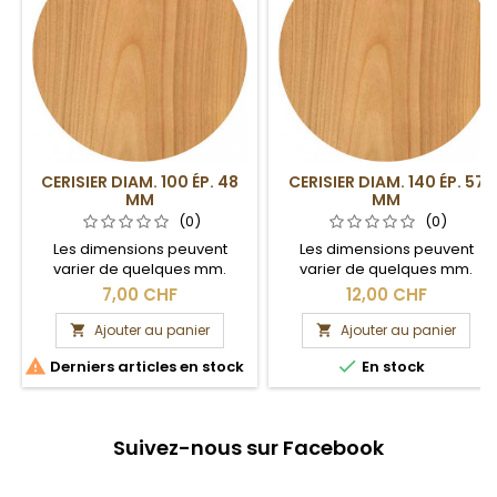
CERISIER DIAM. 100 ÉP. 48
CERISIER DIAM. 140 ÉP. 57
MM
MM
(0)
(0)
Les dimensions peuvent
Les dimensions peuvent
varier de quelques mm.
varier de quelques mm.
Section brute.
Section brute.
7,00 CHF
12,00 CHF
Ajouter au panier
Ajouter au panier




Derniers articles en stock
En stock
Suivez-nous sur Facebook