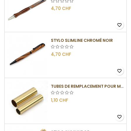
4,70 CHF
favorite_border
STYLO SLIMLINE CHROMÉ NOIR
4,70 CHF
favorite_border
TUBES DE REMPLACEMENT POUR MÉCANISME SLIMLINE
1,10 CHF
favorite_border