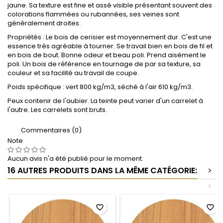
jaune. Sa texture est fine et assé visible présentant souvent des
colorations flammées ou rubannées, ses veines sont
généralement droites.
Propriétés : Le bois de cerisier est moyennement dur. C'est une
essence très agréable à tourner. Se travail bien en bois de fil et
en bois de bout. Bonne odeur et beau poli. Prend aisément le
poli. Un bois de référence en tournage de par sa texture, sa
couleur et sa facilité au travail de coupe.
Poids spécifique : vert 800 kg/m3, séché à l'air 610 kg/m3.
Peux contenir de l'aubier. La teinte peut varier d'un carrelet à
l'autre. Les carrelets sont bruts.
Commentaires (0)
Note
Aucun avis n'a été publié pour le moment.
16 AUTRES PRODUITS DANS LA MÊME CATÉGORIE:
>
<
favorite_border
favorite_border