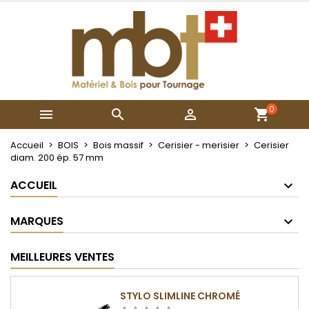
×
×
×
Mes listes
Créer une liste d'envies
Connexion
Créer une nouvelle liste
add_circle_outline
Vous devez être connecté pour ajouter des produits
Nom de la liste d'envies
à votre liste d'envies.
0



Annuler
Connexion
Annuler
Créer une liste d'envies
Accueil
BOIS
Bois massif
Cerisier - merisier
Cerisier
diam. 200 ép. 57 mm
ACCUEIL
MARQUES
MEILLEURES VENTES
STYLO SLIMLINE CHROMÉ