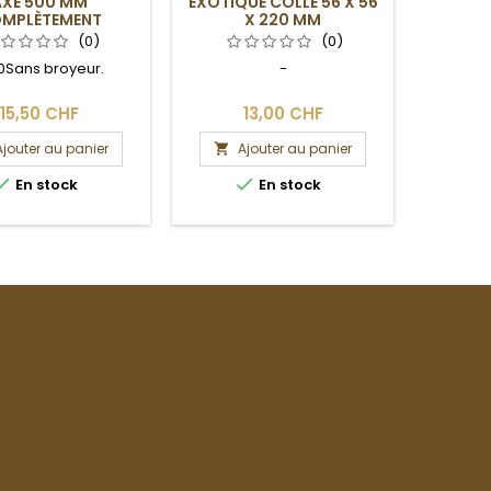
AXE 500 MM
EXOTIQUE COLLÉ 56 X 56
LOUPE D
MPLÈTEMENT
X 220 MM
ASTRABLE POUR
(0)
(0)
LIN À POIVRE
0Sans broyeur.
-
Les di
varier
Se
15,50 CHF
13,00 CHF
Ajouter au panier
Ajouter au panier
A





En stock
En stock
Dern