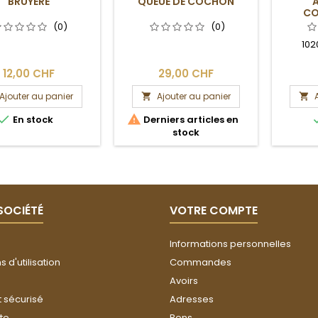
BRUYÈRE
QUEUE DE COCHON
CO
ENC
(0)
(0)
MOU
102
12,00 CHF
29,00 CHF
Ajouter au panier
Ajouter au panier




En stock
Derniers articles en
stock
SOCIÉTÉ
VOTRE COMPTE
Informations personnelles
 d'utilisation
Commandes
Avoirs
 sécurisé
Adresses
ite
Bons