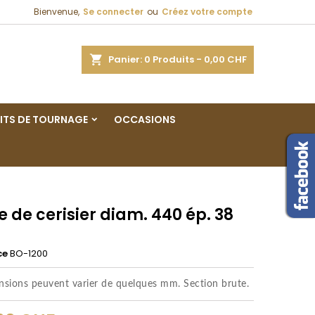
Bienvenue,
Se connecter
ou
Créez votre compte
×
×
×
ercher
Panier
0
Produits -
0,00 CHF
ITS DE TOURNAGE
OCCASIONS
n
s
 de cerisier diam. 440 ép. 38
ce
BO-1200
nsions peuvent varier de quelques mm. Section brute.