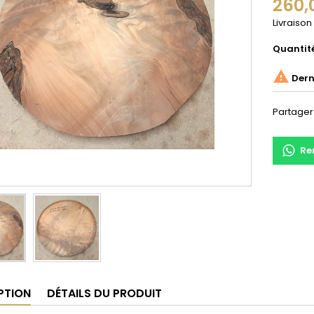
260,
Livraison
Quantit

Derni
Partager
Re
PTION
DÉTAILS DU PRODUIT