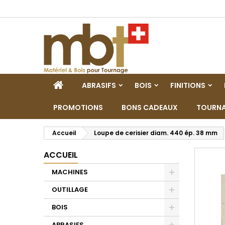
M
C
C
add_circle_outline
Vo
No
d'e
ACCUEIL
ABRASIFS
BOIS
FINITIONS
PROMOTIONS
BONS CADEAUX
TOURNA
Accueil
Loupe de cerisier diam. 440 ép. 38 mm
ACCUEIL
MACHINES
Toggle
OUTILLAGE
Toggle
BOIS
Toggle
ABRASIFS