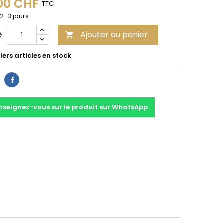
00 CHF
TTC
 2-3 jours
Ajouter au panier
é

ers articles en stock
Partager
nseignez-vous sur le produit sur WhatsApp