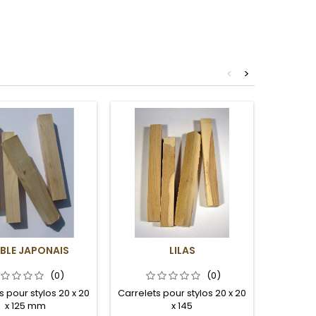
<
>
BLE JAPONAIS
LILAS
PRUN
(0)
(0)
s pour stylos 20 x 20
Carrelets pour stylos 20 x 20
Carrelets
x 125 mm
x 145