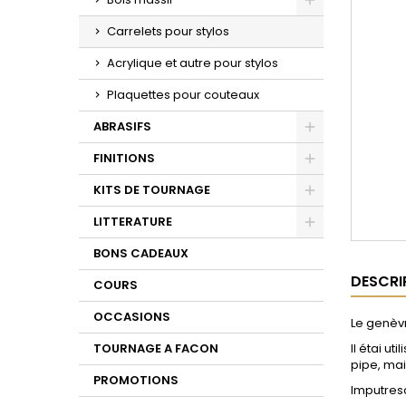
Toggle
Carrelets pour stylos
Acrylique et autre pour stylos
Plaquettes pour couteaux
ABRASIFS
Toggle
FINITIONS
Toggle
KITS DE TOURNAGE
Toggle
LITTERATURE
Toggle
BONS CADEAUX
DESCRI
COURS
OCCASIONS
Le genèvr
TOURNAGE A FACON
Il étai u
pipe, mai
PROMOTIONS
Imputresc