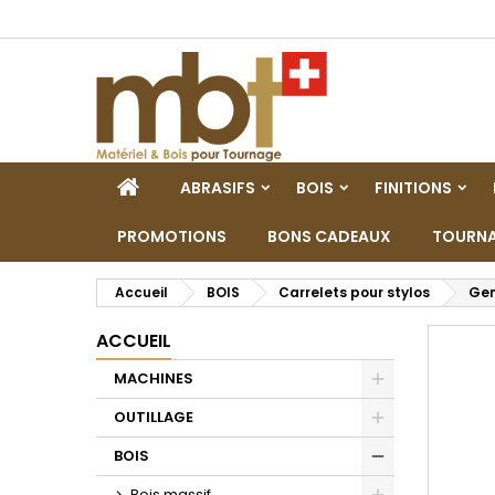
M
C
C
add_circle_outline
Vo
No
d'e
ACCUEIL
ABRASIFS
BOIS
FINITIONS
PROMOTIONS
BONS CADEAUX
TOURNA
Accueil
BOIS
Carrelets pour stylos
Gen
ACCUEIL
MACHINES
Toggle
OUTILLAGE
Toggle
BOIS
Toggle
Bois massif