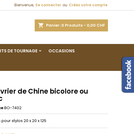
Bienvenue,
Se connecter
ou
Créez votre compte
×
×
×
ercher
Panier
0
Produits -
0,00 CHF
ITS DE TOURNAGE
OCCASIONS
n
s
rier de Chine bicolore ou
c
ce
BO-7402
 pour stylos 20 x 20 x 125