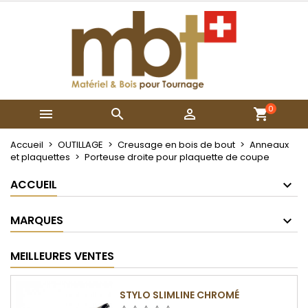
×
×
×
Mes listes
Créer une liste d'envies
Connexion
Créer une nouvelle liste
add_circle_outline
Vous devez être connecté pour ajouter des produits
Nom de la liste d'envies
à votre liste d'envies.
0



Annuler
Connexion
Annuler
Créer une liste d'envies
Accueil
OUTILLAGE
Creusage en bois de bout
Anneaux
et plaquettes
Porteuse droite pour plaquette de coupe
ACCUEIL
MARQUES
MEILLEURES VENTES
STYLO SLIMLINE CHROMÉ