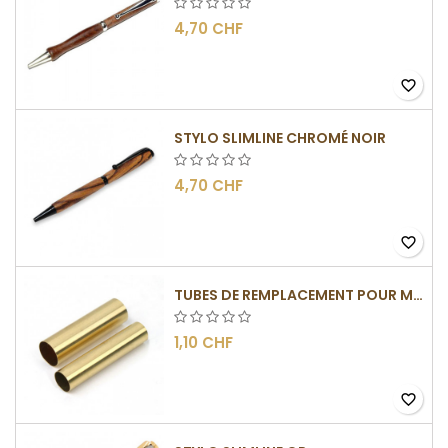
4,70 CHF
favorite_border
STYLO SLIMLINE CHROMÉ NOIR
4,70 CHF
favorite_border
TUBES DE REMPLACEMENT POUR MÉCANISME SLIMLINE
1,10 CHF
favorite_border