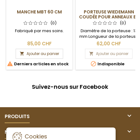
MANCHE MBT 60 CM
PORTEUSE WIEDEMANN
COUDÉE POUR ANNEAUX ET
RACLOIRS
(0)
(0)
Fabriqué par mes soins.
Diamètre de la porteuse : 13
mm Longueur de la porteuse
: 340 mm
85,00 CHF
62,00 CHF
Ajouter au panier
Ajouter au panier




Derniers articles en stock
Indisponible
Suivez-nous sur Facebook

PRODUITS

NOTRE SOCIÉTÉ
Cookies