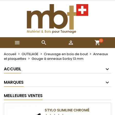
×
×
×
Mes listes
Créer une liste d'envies
Connexion
Créer une nouvelle liste
add_circle_outline
Vous devez être connecté pour ajouter des produits
Nom de la liste d'envies
à votre liste d'envies.
0



Annuler
Connexion
Annuler
Créer une liste d'envies
Accueil
OUTILLAGE
Creusage en bois de bout
Anneaux
et plaquettes
Gouge à anneaux Sorby 13 mm
ACCUEIL
MARQUES
MEILLEURES VENTES
STYLO SLIMLINE CHROMÉ