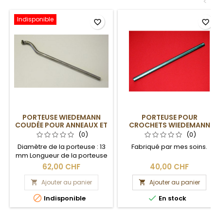
<
Indisponible
favorite_border
favorite_border
PORTEUSE WIEDEMANN
PORTEUSE POUR
COUDÉE POUR ANNEAUX ET
CROCHETS WIEDEMANN
RACLOIRS
DIAM. 16 MM
(0)
(0)
Diamètre de la porteuse : 13
Fabriqué par mes soins.
mm Longueur de la porteuse
: 340 mm
62,00 CHF
40,00 CHF
Ajouter au panier
Ajouter au panier




Indisponible
En stock