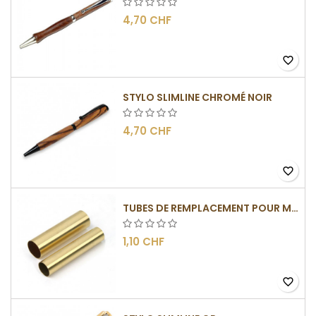
4,70 CHF
favorite_border
STYLO SLIMLINE CHROMÉ NOIR
4,70 CHF
favorite_border
TUBES DE REMPLACEMENT POUR MÉCANISME SLIMLINE
1,10 CHF
favorite_border