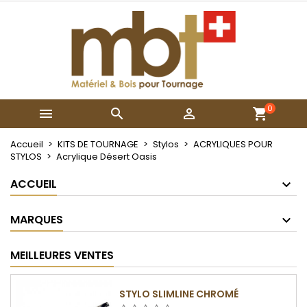
×
×
×
Mes listes
Créer une liste d'envies
Connexion
Créer une nouvelle liste
add_circle_outline
Vous devez être connecté pour ajouter des produits
Nom de la liste d'envies
à votre liste d'envies.
0



Annuler
Connexion
Annuler
Créer une liste d'envies
Accueil
KITS DE TOURNAGE
Stylos
ACRYLIQUES POUR
STYLOS
Acrylique Désert Oasis
ACCUEIL
MARQUES
MEILLEURES VENTES
STYLO SLIMLINE CHROMÉ