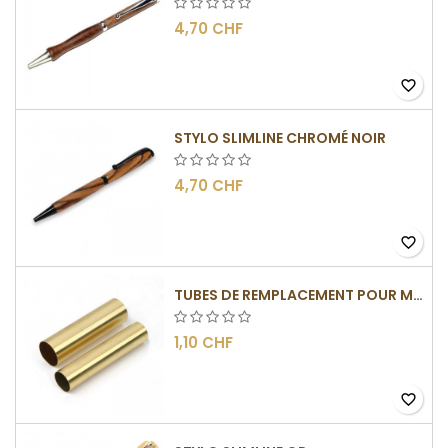
4,70 CHF
favorite_border
STYLO SLIMLINE CHROMÉ NOIR
4,70 CHF
favorite_border
TUBES DE REMPLACEMENT POUR MÉCANISME SLIMLINE
1,10 CHF
favorite_border