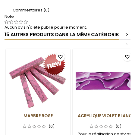
Commentaires (0)
Note
Aucun avis n'a été publié pour le moment.
15 AUTRES PRODUITS DANS LA MÊME CATÉGORIE:
>
<
favorite_border
favorite_border
MARBRE ROSE
ACRYLIQUE VIOLET BLANC
(0)
(0)
-
Pour la réalisation de stylos.