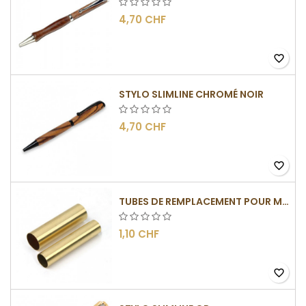
4,70 CHF
favorite_border
STYLO SLIMLINE CHROMÉ NOIR
4,70 CHF
favorite_border
TUBES DE REMPLACEMENT POUR MÉCANISME SLIMLINE
1,10 CHF
favorite_border