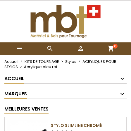
×
×
×
Mes listes
Créer une liste d'envies
Connexion
Créer une nouvelle liste
add_circle_outline
Vous devez être connecté pour ajouter des produits
Nom de la liste d'envies
à votre liste d'envies.
0



Annuler
Connexion
Annuler
Créer une liste d'envies
Accueil
KITS DE TOURNAGE
Stylos
ACRYLIQUES POUR
STYLOS
Acrylique bleu roi
ACCUEIL
MARQUES
MEILLEURES VENTES
STYLO SLIMLINE CHROMÉ