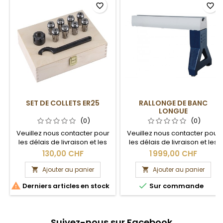
favorite_border
favorite_border
SET DE COLLETS ER25
RALLONGE DE BANC
LONGUE
(0)
(0)
Veuillez nous contacter pour
Veuillez nous contacter pour
les délais de livraison et les
les délais de livraison et les
frais de port.
frais de port.
130,00 CHF
1 999,00 CHF
Ajouter au panier
Ajouter au panier




Derniers articles en stock
Sur commande
Suivez-nous sur Facebook