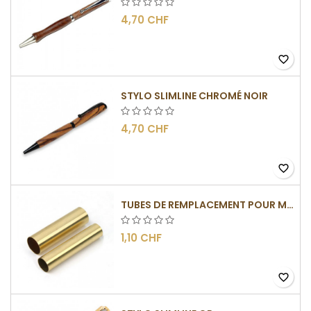
4,70 CHF
favorite_border
STYLO SLIMLINE CHROMÉ NOIR
4,70 CHF
favorite_border
TUBES DE REMPLACEMENT POUR MÉCANISME SLIMLINE
1,10 CHF
favorite_border