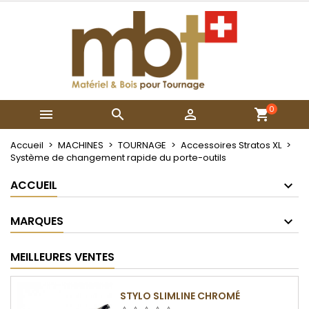
×
×
×
Mes listes
Créer une liste d'envies
Connexion
Créer une nouvelle liste
add_circle_outline
Vous devez être connecté pour ajouter des produits
Nom de la liste d'envies
à votre liste d'envies.
0



Annuler
Connexion
Annuler
Créer une liste d'envies
Accueil
MACHINES
TOURNAGE
Accessoires Stratos XL
Système de changement rapide du porte-outils
ACCUEIL
MARQUES
MEILLEURES VENTES
STYLO SLIMLINE CHROMÉ