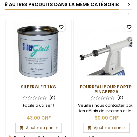
8 AUTRES PRODUITS DANS LA MÊME CATÉGORIE:
>
<
favorite_border
favorite_border
SILBERGLEIT 1 KG
FOURREAU POUR PORTE-
PINCE ER25
(0)
(0)
Facile à utiliser !
Veuillez nous contacter pour
les délais de livraison et les
frais de port.
43,00 CHF
90,00 CHF
Ajouter au panier
Ajouter au panier

