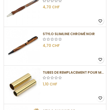
4,70 CHF
favorite_border
STYLO SLIMLINE CHROMÉ NOIR
4,70 CHF
favorite_border
TUBES DE REMPLACEMENT POUR MÉCANISME SLIMLINE
1,10 CHF
favorite_border