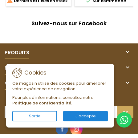


Derniers articles en stock
Sur commande
Suivez-nous sur Facebook

PRODUITS

NOTRE SOCIÉTÉ
Cookies

VOTRE COMPTE
Ce magasin utilise des cookies pour améliorer
votre expérience de navigation.
Pour plus d'informations, consultez notre
LETTRE D'INFORMATIONS
Politique de confidentialité
.
Sortie
J'accepte
Facebook
Instagram