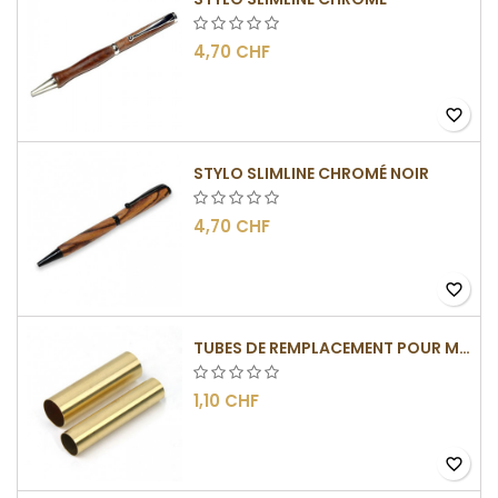
4,70 CHF
favorite_border
STYLO SLIMLINE CHROMÉ NOIR
4,70 CHF
favorite_border
TUBES DE REMPLACEMENT POUR MÉCANISME SLIMLINE
1,10 CHF
favorite_border