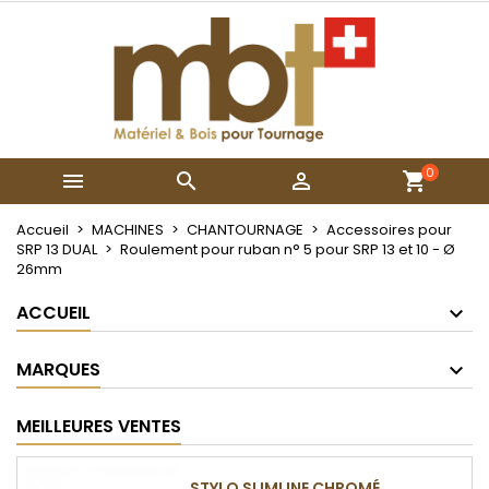
×
×
×
Mes listes
Créer une liste d'envies
Connexion
Créer une nouvelle liste
add_circle_outline
Vous devez être connecté pour ajouter des produits
Nom de la liste d'envies
à votre liste d'envies.
0



Annuler
Connexion
Annuler
Créer une liste d'envies
Accueil
MACHINES
CHANTOURNAGE
Accessoires pour
SRP 13 DUAL
Roulement pour ruban n° 5 pour SRP 13 et 10 - Ø
26mm
ACCUEIL
MARQUES
MEILLEURES VENTES
STYLO SLIMLINE CHROMÉ