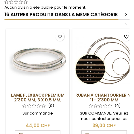
Aucun avis n'a été publié pour le moment.
16 AUTRES PRODUITS DANS LA MÊME CATÉGORIE:
>
<
favorite_border
favorite_border
LAME FLEXBACK PREMIUM
RUBAN À CHANTOURNER N°
2'300 MM, 6 X 0.5 MM,
11 - 2'300 MM
6DPP
(0)
(0)
Sur commande
SUR COMMANDE. Veuillez
nous contacter pour les
délais de livraison.
44,00 CHF
39,00 CHF