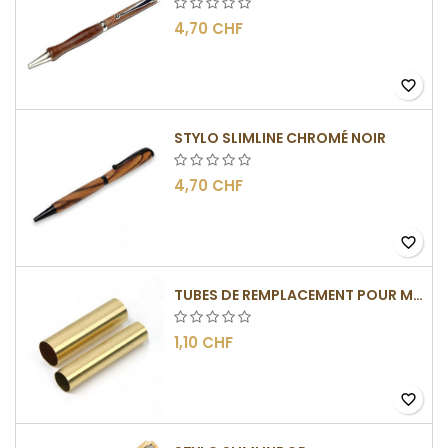
4,70 CHF
favorite_border
STYLO SLIMLINE CHROMÉ NOIR
4,70 CHF
favorite_border
TUBES DE REMPLACEMENT POUR MÉCANISME SLIMLINE
1,10 CHF
favorite_border