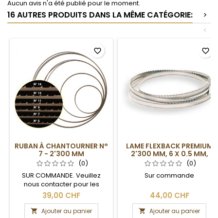
Aucun avis n'a été publié pour le moment.
16 AUTRES PRODUITS DANS LA MÊME CATÉGORIE:
>
<
favorite_border
favorite_border
RUBAN À CHANTOURNER N°
LAME FLEXBACK PREMIUM
7 - 2'300 MM
2'300 MM, 6 X 0.5 MM,
6DPP
(0)
(0)
SUR COMMANDE. Veuillez
Sur commande
nous contacter pour les
délais de livraison.
39,00 CHF
44,00 CHF
Ajouter au panier
Ajouter au panier

