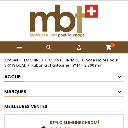
×
×
×
Mes listes
Créer une liste d'envies
Connexion
Créer une nouvelle liste
add_circle_outline
Vous devez être connecté pour ajouter des produits
Nom de la liste d'envies
à votre liste d'envies.
0



Annuler
Connexion
Annuler
Créer une liste d'envies
Accueil
MACHINES
CHANTOURNAGE
Accessoires pour
SRP 13 DUAL
Ruban à chantourner n° 14 - 2'300 mm
ACCUEIL
MARQUES
MEILLEURES VENTES
STYLO SLIMLINE CHROMÉ