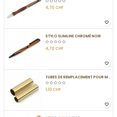
4,70 CHF
favorite_border
STYLO SLIMLINE CHROMÉ NOIR
4,70 CHF
favorite_border
TUBES DE REMPLACEMENT POUR MÉCANISME SLIMLINE
1,10 CHF
favorite_border