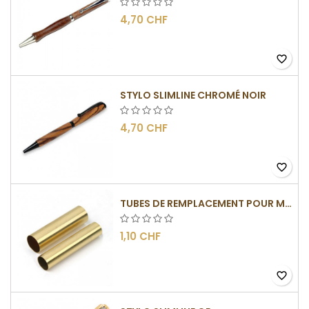
4,70 CHF
favorite_border
STYLO SLIMLINE CHROMÉ NOIR
4,70 CHF
favorite_border
TUBES DE REMPLACEMENT POUR MÉCANISME SLIMLINE
1,10 CHF
favorite_border