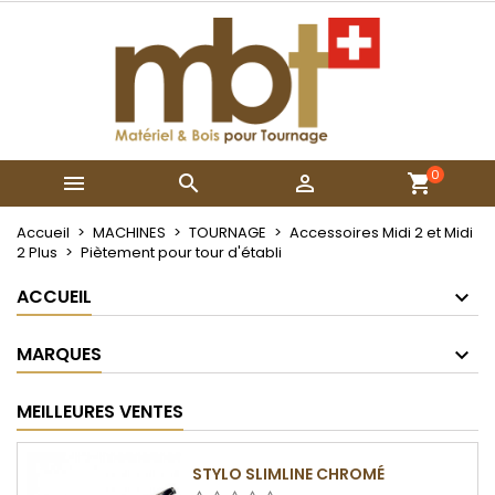
×
×
×
Mes listes
Créer une liste d'envies
Connexion
Créer une nouvelle liste
add_circle_outline
Vous devez être connecté pour ajouter des produits
Nom de la liste d'envies
à votre liste d'envies.
0



Annuler
Connexion
Annuler
Créer une liste d'envies
Accueil
MACHINES
TOURNAGE
Accessoires Midi 2 et Midi
2 Plus
Piètement pour tour d'établi
ACCUEIL
MARQUES
MEILLEURES VENTES
STYLO SLIMLINE CHROMÉ