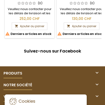
(0)
(0)
Veuillez nous contacter pour
Veuillez nous contacter pour
les délais de livraison et les
les délais de livraison et les
frais de port.
frais de port.
252,00 CHF
130,00 CHF
Ajouter au panier
Ajouter au panier




Derniers articles en stock
Derniers articles en stock
Suivez-nous sur Facebook

PRODUITS

NOTRE SOCIÉTÉ

VOTRE COMPTE
Cookies