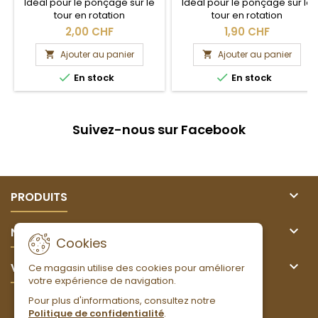
Idéal pour le ponçage sur le
Idéal pour le ponçage sur le
tour en rotation
tour en rotation
2,00 CHF
1,90 CHF
Ajouter au panier
Ajouter au panier




En stock
En stock
Suivez-nous sur Facebook

PRODUITS

NOTRE SOCIÉTÉ
Cookies

VOTRE COMPTE
Ce magasin utilise des cookies pour améliorer
votre expérience de navigation.
Pour plus d'informations, consultez notre
LETTRE D'INFORMATIONS
Politique de confidentialité
.