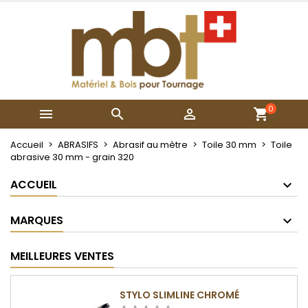
×
×
×
Mes listes
Créer une liste d'envies
Connexion
Créer une nouvelle liste
add_circle_outline
Vous devez être connecté pour ajouter des produits
Nom de la liste d'envies
à votre liste d'envies.
0



Annuler
Connexion
Annuler
Créer une liste d'envies
Accueil
ABRASIFS
Abrasif au mètre
Toile 30 mm
Toile
abrasive 30 mm - grain 320
ACCUEIL
MARQUES
MEILLEURES VENTES
STYLO SLIMLINE CHROMÉ