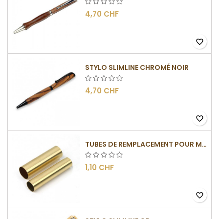
4,70 CHF
favorite_border
STYLO SLIMLINE CHROMÉ NOIR
4,70 CHF
favorite_border
TUBES DE REMPLACEMENT POUR MÉCANISME SLIMLINE
1,10 CHF
favorite_border