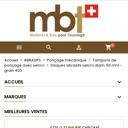
×
×
×
Mes listes
Créer une liste d'envies
Connexion
Créer une nouvelle liste
add_circle_outline
Vous devez être connecté pour ajouter des produits
Nom de la liste d'envies
à votre liste d'envies.
0



Annuler
Connexion
Annuler
Créer une liste d'envies
Accueil
ABRASIFS
Ponçage mécanique
Tampons de
ponçage avec velcro
Disques abrasifs velcro diam. 50 mm -
grain 400
ACCUEIL
MARQUES
MEILLEURES VENTES
STYLO SLIMLINE CHROMÉ