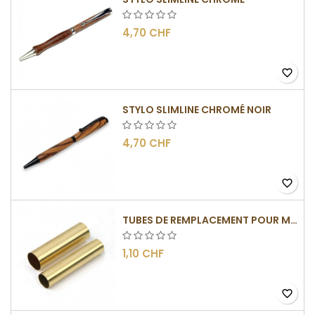
4,70 CHF
favorite_border
STYLO SLIMLINE CHROMÉ NOIR
4,70 CHF
favorite_border
TUBES DE REMPLACEMENT POUR MÉCANISME SLIMLINE
1,10 CHF
favorite_border