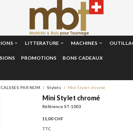
TIONS
LITTERATURE
MACHINES
OUTILLA



SIONS
PROMOTIONS
BONS CADEAUX
 CALSSES PAR NOM
Stylets
Mini Stylet chromé
Mini Stylet chromé
Référence
ST-1003
11,00 CHF
TTC