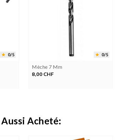


0/5
0/5


Mèche 7 Mm
Entre
Slimli
8,00 CHF
Prix
4,70 
P
 Aussi Acheté: