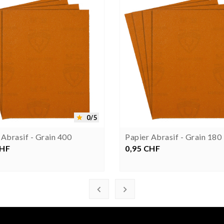





0/5

 Abrasif - Grain 400
Papier Abrasif - Grain 180
CHF
ix
0,95 CHF
Prix

