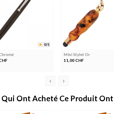




0/5

 Chromé
Mini Stylet Or
 CHF
rix
11,00 CHF
Prix


 Qui Ont Acheté Ce Produit Ont