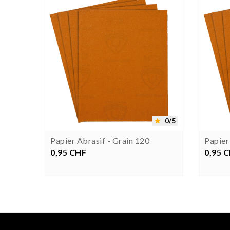




0/5
0/5


Papier Abrasif - Grain 120
Papier
0,95 CHF
Prix
0,95 
Pr