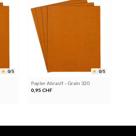




0/5
0/5


Papier Abrasif - Grain 320
Bouch
Inox
0,95 CHF
Prix
9,00 
P