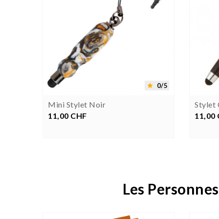


0/5
0/5


e
Mini Stylet Noir
Stylet
11,00 CHF
Prix
11,00
P
Les Personnes