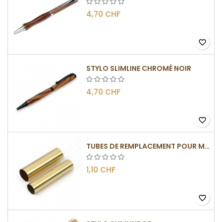
4,70 CHF
favorite_border
STYLO SLIMLINE CHROMÉ NOIR
4,70 CHF
favorite_border
TUBES DE REMPLACEMENT POUR MÉCANISME SLIMLINE
1,10 CHF
favorite_border