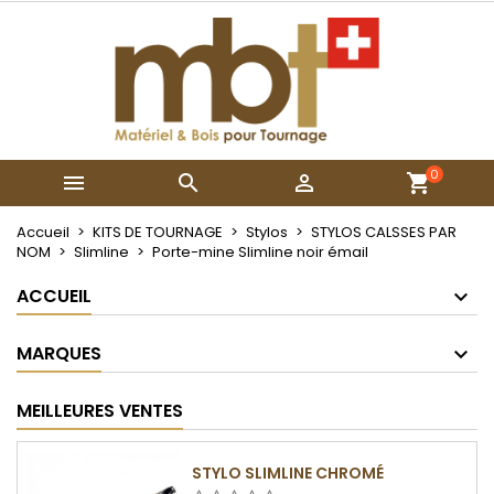
×
×
×
Mes listes
Créer une liste d'envies
Connexion
Créer une nouvelle liste
add_circle_outline
Vous devez être connecté pour ajouter des produits
Nom de la liste d'envies
à votre liste d'envies.
0



Annuler
Connexion
Annuler
Créer une liste d'envies
Accueil
KITS DE TOURNAGE
Stylos
STYLOS CALSSES PAR
NOM
Slimline
Porte-mine Slimline noir émail
ACCUEIL
MARQUES
MEILLEURES VENTES
STYLO SLIMLINE CHROMÉ