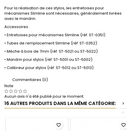
Pour la réalisation de ces stylos, les entretoises pour
mécanismes Slimline sont nécessaires, généralement livrées
avec le mandrin.
Accessoires :
• Entretoises pour mécanismes Slimline (réf. ST-0351).
• Tubes de remplacement Slimline (réf. ST-0352).
• Mèche à bois de 7mm (réf. ST-5021 ou ST-5022).
• Mandrin pour stylos (réf. ST-5001 ou ST-5002).
• Calibreur pour stylos (réf. ST-5012 ou ST-5013).
Commentaires (0)
Note
Aucun avis n'a été publié pour le moment.
16 AUTRES PRODUITS DANS LA MÊME CATÉGORIE:
>
<
favorite_border
favorite_border