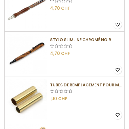
4,70 CHF
favorite_border
STYLO SLIMLINE CHROMÉ NOIR
4,70 CHF
favorite_border
TUBES DE REMPLACEMENT POUR MÉCANISME SLIMLINE
1,10 CHF
favorite_border